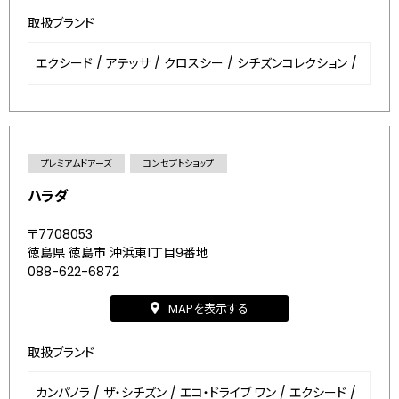
取扱ブランド
エクシード
/
アテッサ
/
クロスシー
/
シチズンコレクション
/
プレミアムドアーズ
コンセプトショップ
ハラダ
〒7708053
徳島県 徳島市 沖浜東1丁目9番地
088-622-6872
MAPを表示する
取扱ブランド
カンパノラ
/
ザ・シチズン
/
エコ・ドライブ ワン
/
エクシード
/