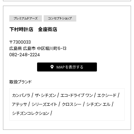
プレミアムドアーズ
コンセプトショップ
下村時計店 金座街店
〒7300033
広島県 広島市 中区堀川町6-13
082-248-2224
MAPを表示する
取扱ブランド
カンパノラ
/
ザ・シチズン
/
エコ・ドライブ ワン
/
エクシード
/
アテッサ
/
シリーズエイト
/
クロスシー
/
シチズン エル
/
シチズンコレクション
/