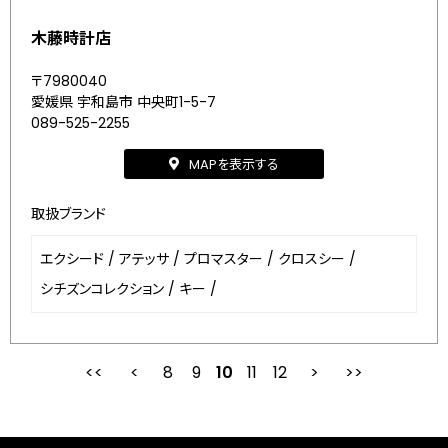
木藤時計店
〒7980040
愛媛県 宇和島市 中央町1-5-7
089-525-2255
MAPを表示する
取扱ブランド
エクシード
/
アテッサ
/
プロマスター
/
クロスシー
/
シチズンコレクション
/
キー
/
8
9
最初
10
前
11
12
次