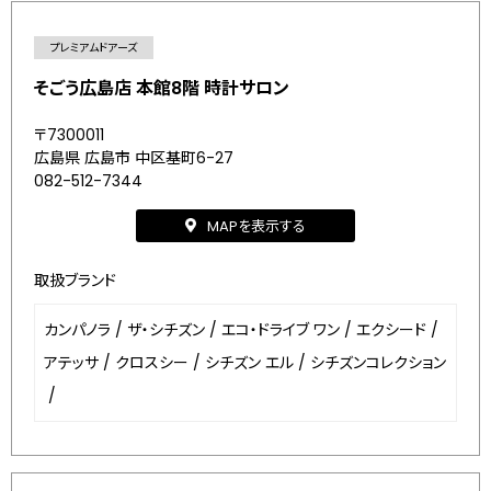
プレミアムドアーズ
そごう広島店 本館8階 時計サロン
〒7300011
広島県 広島市 中区基町6-27
082-512-7344
MAPを表示する
取扱ブランド
カンパノラ
/
ザ・シチズン
/
エコ・ドライブ ワン
/
エクシード
/
アテッサ
/
クロスシー
/
シチズン エル
/
シチズンコレクション
/