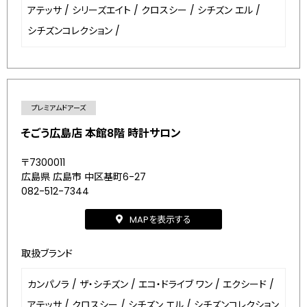
アテッサ
/
シリーズエイト
/
クロスシー
/
シチズン エル
/
シチズンコレクション
/
プレミアムドアーズ
そごう広島店 本館8階 時計サロン
〒7300011
広島県 広島市 中区基町6-27
082-512-7344
MAPを表示する
取扱ブランド
カンパノラ
/
ザ・シチズン
/
エコ・ドライブ ワン
/
エクシード
/
アテッサ
/
クロスシー
/
シチズン エル
/
シチズンコレクション