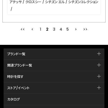
アテッサ
/
クロスシー
/
シチズン エル
/
シチズンコレクション
/
1
2
最初
3
前
4
5
次
ブランド一覧
関連ブランド一覧
時計を探す
ストア/イベント
カタログ