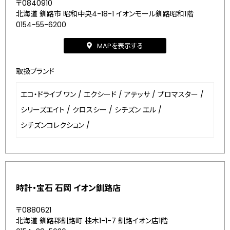
〒0840910
北海道 釧路市 昭和中央4-18-1 イオンモール釧路昭和1階
0154-55-6200
MAPを表示する
取扱ブランド
エコ・ドライブ ワン
/
エクシード
/
アテッサ
/
プロマスター
/
シリーズエイト
/
クロスシー
/
シチズン エル
/
シチズンコレクション
/
時計・宝石 石岡 イオン釧路店
〒0880621
北海道 釧路郡釧路町 桂木1-1-7 釧路イオン店1階