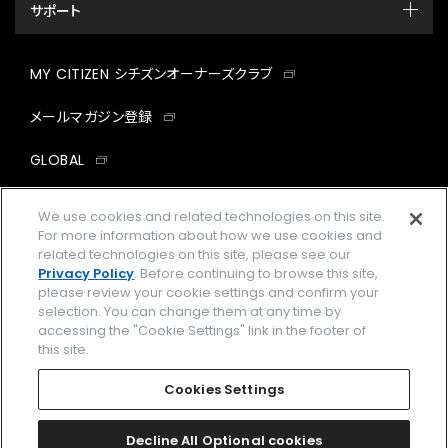
サポート
MY CITIZEN シチズンオーナーズクラブ
メールマガジン登録
GLOBAL
facebook
instagram
twitter
yout
We use cookies and related technologies on this site.
For more information about how we use cookies and
related technologies on this site, please see our
Privacy Policy
. Before continuing to browse this site,
please review your cookie settings and confirm your
企業情報
ご利用規約
selection. You can change them at any time by
accessing the "Cookie Settings" link in the footer of
プライバシーポリシー
Cookies Settings
this site.
特定商取引法に基づく表示
Cookies Settings
Amazon PayはAmazon.com, Inc.またはその関連会社の商標です。
楽天ペイは楽天株式会社の登録商標です。
Decline All Optional cookies