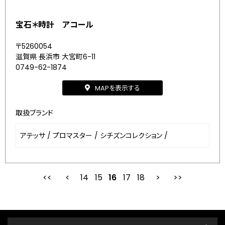
宝石＊時計 アコール
〒5260054
滋賀県 長浜市 大宮町6-11
0749-62-1874
MAPを表示する
取扱ブランド
アテッサ
/
プロマスター
/
シチズンコレクション
/
14
15
最初
16
前
17
18
次