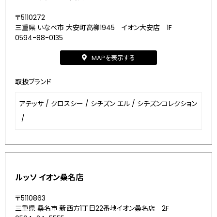
〒5110272
三重県 いなべ市 大安町高柳1945 イオン大安店 1F
0594-88-0135
MAPを表示する
取扱ブランド
アテッサ
/
クロスシー
/
シチズン エル
/
シチズンコレクション
/
ルッソ イオン桑名店
〒5110863
三重県 桑名市 新西方1丁目22番地イオン桑名店 2F