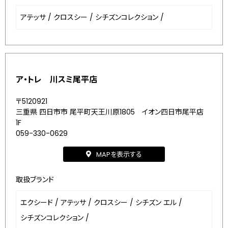
アテッサ
/
クロスシー
/
シチズンコレクション
/
ア・トレ 川スミ尾平店
〒5120921
三重県 四日市市 尾平町天王川原1805 イオン四日市尾平店
1F
059-330-0629
MAPを表示する
取扱ブランド
エクシード
/
アテッサ
/
クロスシー
/
シチズン エル
/
シチズンコレクション
/