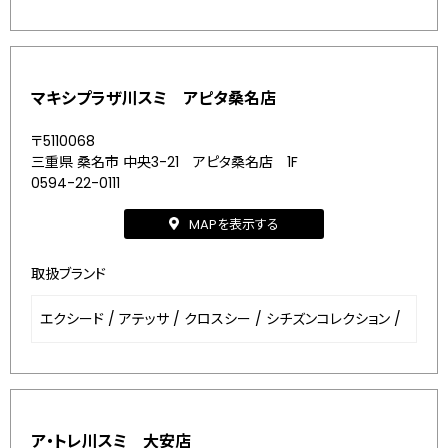
マキシプラザ川スミ アピタ桑名店
〒5110068
三重県 桑名市 中央3-21 アピタ桑名店 1F
0594-22-0111
MAPを表示する
取扱ブランド
エクシード
/
アテッサ
/
クロスシー
/
シチズンコレクション
/
ア・トレ川スミ 大安店