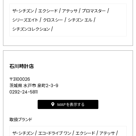
ザ・シチズン
/
エクシード
/
アテッサ
/
プロマスター
/
シリーズエイト
/
クロスシー
/
シチズン エル
/
シチズンコレクション
/
石川時計店
〒3100026
茨城県 水戸市 泉町2-3-9
0292-24-5811
MAPを表示する
取扱ブランド
ザ・シチズン
/
エコ・ドライブ ワン
/
エクシード
/
アテッサ
/