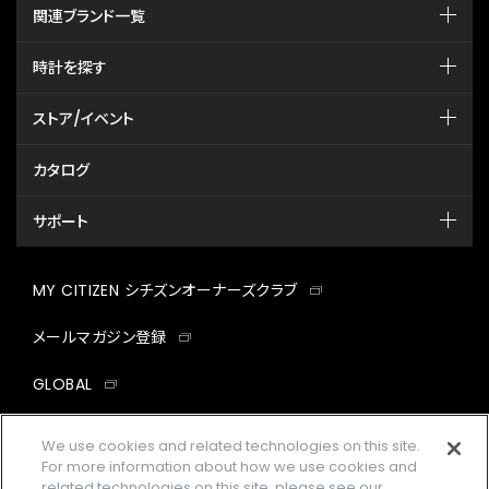
関連ブランド一覧
時計を探す
ストア/イベント
カタログ
サポート
MY CITIZEN シチズンオーナーズクラブ
メールマガジン登録
GLOBAL
facebook
instagram
twitter
yout
We use cookies and related technologies on this site.
For more information about how we use cookies and
related technologies on this site, please see our