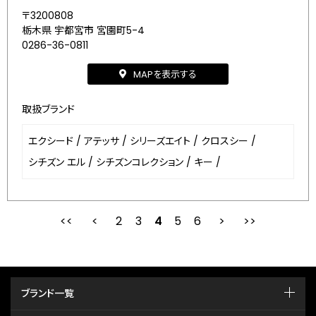
〒3200808
栃木県 宇都宮市 宮園町5-4
0286-36-0811
MAPを表示する
取扱ブランド
エクシード
/
アテッサ
/
シリーズエイト
/
クロスシー
/
シチズン エル
/
シチズンコレクション
/
キー
/
2
3
最初
4
前
5
6
次
ブランド一覧