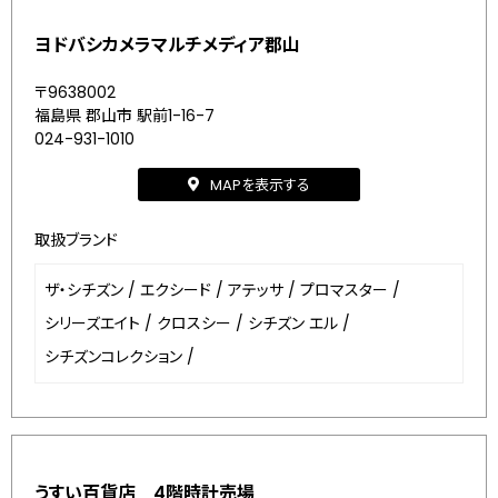
ヨドバシカメラマルチメディア郡山
〒9638002
福島県 郡山市 駅前1-16-7
024-931-1010
MAPを表示する
取扱ブランド
ザ・シチズン
/
エクシード
/
アテッサ
/
プロマスター
/
シリーズエイト
/
クロスシー
/
シチズン エル
/
シチズンコレクション
/
うすい百貨店 4階時計売場