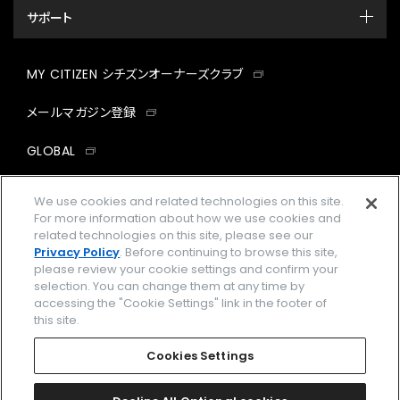
サポート
MY CITIZEN シチズンオーナーズクラブ
メールマガジン登録
GLOBAL
facebook
instagram
twitter
yout
We use cookies and related technologies on this site.
For more information about how we use cookies and
related technologies on this site, please see our
Privacy Policy
. Before continuing to browse this site,
please review your cookie settings and confirm your
企業情報
ご利用規約
selection. You can change them at any time by
accessing the "Cookie Settings" link in the footer of
プライバシーポリシー
Cookies Settings
this site.
特定商取引法に基づく表示
Cookies Settings
Amazon PayはAmazon.com, Inc.またはその関連会社の商標です。
楽天ペイは楽天株式会社の登録商標です。