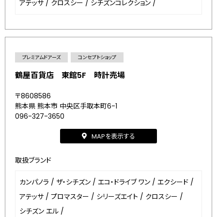
アテッサ
/
クロスシー
/
シチズンコレクション
/
プレミアムドアーズ
コンセプトショップ
鶴屋百貨店 東館5F 時計売場
〒8608586
熊本県 熊本市 中央区手取本町6-1
096-327-3650
MAPを表示する
取扱ブランド
カンパノラ
/
ザ・シチズン
/
エコ・ドライブ ワン
/
エクシード
/
アテッサ
/
プロマスター
/
シリーズエイト
/
クロスシー
/
シチズン エル
/