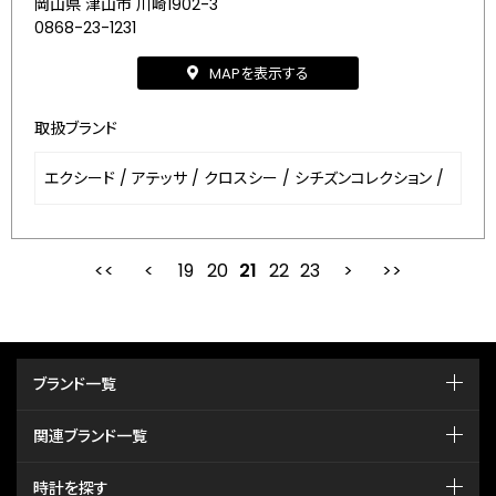
岡山県 津山市 川崎1902-3
0868-23-1231
MAPを表示する
取扱ブランド
エクシード
/
アテッサ
/
クロスシー
/
シチズンコレクション
/
19
20
最初
21
前
22
23
次
ブランド一覧
関連ブランド一覧
時計を探す