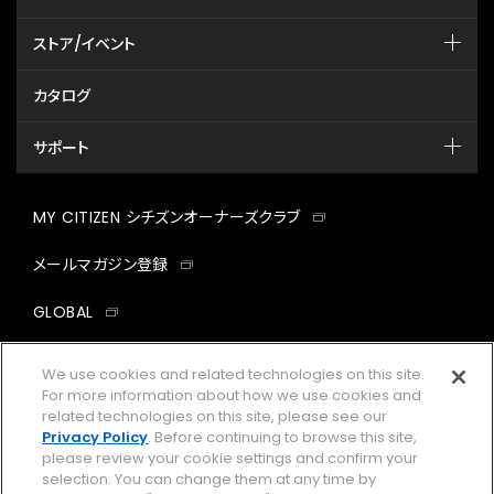
ストア/イベント
カタログ
サポート
MY CITIZEN シチズンオーナーズクラブ
メールマガジン登録
GLOBAL
facebook
instagram
twitter
yout
We use cookies and related technologies on this site.
For more information about how we use cookies and
related technologies on this site, please see our
Privacy Policy
. Before continuing to browse this site,
please review your cookie settings and confirm your
企業情報
ご利用規約
selection. You can change them at any time by