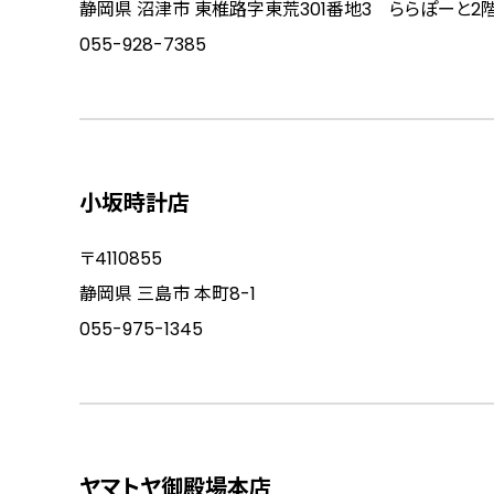
静岡県 沼津市 東椎路字東荒301番地3 ららぽーと2
055-928-7385
小坂時計店
〒4110855
静岡県 三島市 本町8-1
055-975-1345
ヤマトヤ御殿場本店