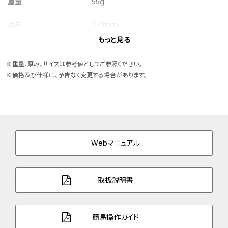
重量
55g
厚み
7.4mm
もっと見る
ケースサイズ
横 26.0mm
※重量、厚み、サイズは参考値としてご参照ください。
ケース素材
ステンレス
※価格及び仕様は、予告なく変更する場合があります。
ケース表面処理
めっき(サクラ色)
バンド素材・タイプ
ステンレス
三ツ折れプッシュタイプ
Webマニュアル
バンド幅
12.0mm
バンド調整可能サイ
125～184mm
取扱説明書
ズ
ガラス
サファイアガラス（無反射コーティング）
簡易操作ガイド