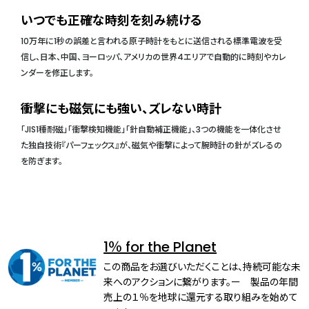
いつでも正確な時刻を刻み続ける
10万年に1秒の誤差と言われる原子時計をもとに送信される標準電波を受
信し、日本、中国、ヨーロッパ、アメリカの世界4エリアで自動的に時刻やカレ
ンダーを修正します。
衝撃にも磁気にも強い、ズレない時計
「JIS1種耐磁」「衝撃検知機能」「針自動補正機能」、3つの機能を一体化させ
た独自技術『パーフェックス』が、磁気や衝撃によって腕時計の針がズレるの
を防ぎます。
1％ for the Planet
この商品をお選びいただくことは、持続可能な未
来へのアクションに繋がります。ー 製品の年間
売上の１％を地球に還元する取り組みを始めて