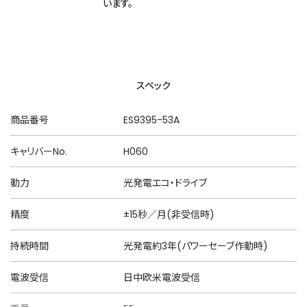
います。
スペック
商品番号
ES9395-53A
キャリバーNo.
H060
動力
光発電エコ・ドライブ
精度
±15秒／月(非受信時)
持続時間
光発電約3年(パワーセーブ作動時)
電波受信
日中欧米電波受信