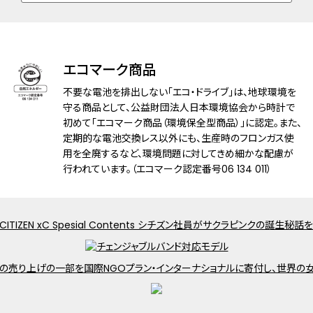
防水性能
5気圧防水
耐磁性能
１種耐磁
エコマーク商品
デザイン特徴
夜光(針)
不要な電池を排出しない「エコ・ドライブ」は、地球環境を
機能
充電残量表示機能
守る商品として、公益財団法人日本環境協会から時計で
初めて「エコマーク商品（環境保全型商品）」に認定。また、
充電警告機能
定期的な電池交換レス以外にも、生産時のフロンガス使
過充電防止機能
用を全廃するなど、環境問題に対してきめ細かな配慮が
パワーセーブ機能
行われています。（エコマーク認定番号06 134 011）
フル充電時約3年可動(パワーセーブ作動
時)
日中欧米電波受信
受信局自動選択機能
定時受信機能
強制受信機能
パーペチュアルカレンダー
日付表示
ダイレクトフライト