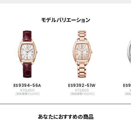
ワールドタイム機能(24時差)
サマータイム機能
パーフェックス(JIS1種耐磁、衝撃検知機
モデルバリエーション
能、針自動補正機能)
シンプルアジャスト
原産国
日本製
メーカー保証
国際保証3年間(購入後1年以内にMY
CITIZENご登録で国内保証5年間)
ES9394-56A
ES9392-51W
ES
￥70,400
￥72,600
(税抜価格￥64,000)
(税抜価格￥66,000)
(税抜
あなたにおすすめの商品