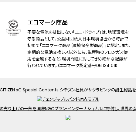
耐磁性能
１種耐磁
エコマーク商品
デザイン特徴
夜光(針)
裏ぶたに都市表示を刻印
不要な電池を排出しない「エコ・ドライブ」は、地球環境を
守る商品として、公益財団法人日本環境協会から時計で
機能
初めて「エコマーク商品（環境保全型商品）」に認定。また、
充電残量表示機能
定期的な電池交換レス以外にも、生産時のフロンガス使
充電警告機能
用を全廃するなど、環境問題に対してきめ細かな配慮が
過充電防止機能
行われています。（エコマーク認定番号06 134 011）
パワーセーブ機能
フル充電時約3年可動(パワーセーブ作動
時)
日中欧米電波受信
受信局自動選択機能
定時受信機能
強制受信機能
パーペチュアルカレンダー
日付表示
ダイレクトフライト