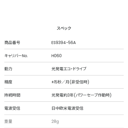
スペック
商品番号
ES9394-56A
キャリバーNo.
H060
動力
光発電エコ・ドライブ
精度
±15秒／月(非受信時)
持続時間
光発電約3年(パワーセーブ作動時)
電波受信
日中欧米電波受信
重量
28g