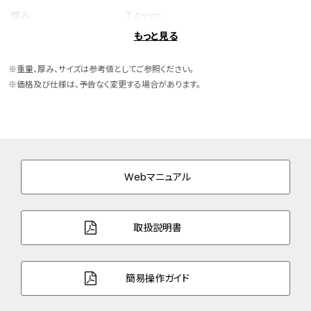
厚み
7.4mm
もっと見る
ケースサイズ
横 26.0mm
※重量、厚み、サイズは参考値としてご参照ください。
ケース素材
ステンレス
※価格及び仕様は、予告なく変更する場合があります。
ケース表面処理
めっき(サクラ色)
バンド素材・タイプ
ワニ革
三ツ折れプッシュタイプ
Webマニュアル
バンド幅
12.0mm
バンド調整可能サイ
115～182mm
取扱説明書
ズ
ガラス
サファイアガラス（無反射コーティング）
簡易操作ガイド
防水性能
5気圧防水