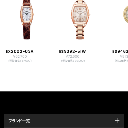
EX2002-03A
ES9392-51W
ES946
￥62,700
￥72,600
￥91,
(税抜価格￥57,000)
(税抜価格￥66,000)
(税抜価格￥8
ブランド一覧