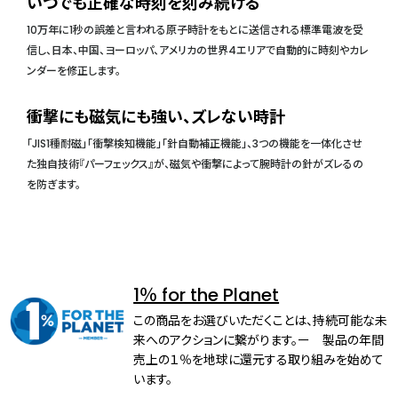
いつでも正確な時刻を刻み続ける
10万年に1秒の誤差と言われる原子時計をもとに送信される標準電波を受
信し、日本、中国、ヨーロッパ、アメリカの世界4エリアで自動的に時刻やカレ
ンダーを修正します。
衝撃にも磁気にも強い、ズレない時計
「JIS1種耐磁」「衝撃検知機能」「針自動補正機能」、3つの機能を一体化させ
た独自技術『パーフェックス』が、磁気や衝撃によって腕時計の針がズレるの
を防ぎます。
1％ for the Planet
この商品をお選びいただくことは、持続可能な未
来へのアクションに繋がります。ー 製品の年間
売上の１％を地球に還元する取り組みを始めて
います。