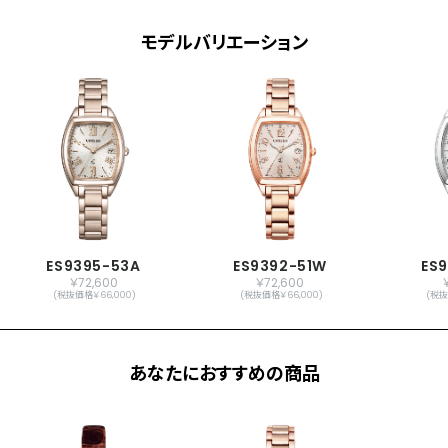
ワールドタイム機能(24時差)
サマータイム機能
モデルバリエーション
パーフェックス(JIS1種耐磁、衝撃検知機
能、針自動補正機能)
原産国
日本製
メーカー保証
国際保証3年間(購入後1年以内にMY
CITIZENご登録で国内保証5年間)
ES9395-53A
ES9392-51W
ES
￥72,600
￥72,600
(税抜価格￥66,000)
(税抜価格￥66,000)
(税抜
あなたにおすすめの商品