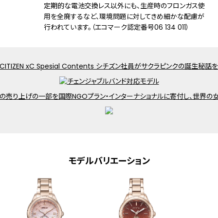
定期的な電池交換レス以外にも、生産時のフロンガス使
用を全廃するなど、環境問題に対してきめ細かな配慮が
機能
充電残量表示機能
行われています。（エコマーク認定番号06 134 011）
充電警告機能
過充電防止機能
パワーセーブ機能
フル充電時約4年可動(パワーセーブ作動
時)
日中欧米電波受信
受信局自動選択機能
定時受信機能
強制受信機能
絵表示(サンアンドムーン)
ダイレクトフライト
ワールドタイム機能(24時差)
モデルバリエーション
サマータイム機能
パーフェックス(JIS1種耐磁、衝撃検知機
能、針自動補正機能)
原産国
日本製