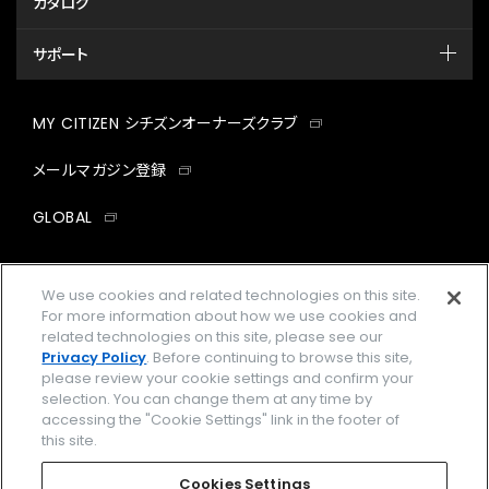
カタログ
サポート
MY CITIZEN シチズンオーナーズクラブ
メールマガジン登録
GLOBAL
facebook
instagram
twitter
yout
We use cookies and related technologies on this site.
For more information about how we use cookies and
related technologies on this site, please see our
Privacy Policy
. Before continuing to browse this site,
企業情報
ご利用規約
please review your cookie settings and confirm your
selection. You can change them at any time by
プライバシーポリシー
Cookies Settings
accessing the "Cookie Settings" link in the footer of
this site.
特定商取引法に基づく表示
Cookies Settings