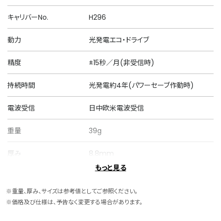
キャリバーNo.
H296
動力
光発電エコ・ドライブ
精度
±15秒／月(非受信時)
持続時間
光発電約4年(パワーセーブ作動時)
電波受信
日中欧米電波受信
重量
39g
厚み
8.8mm
もっと見る
ケースサイズ
横 29.0mm
※重量、厚み、サイズは参考値としてご参照ください。
ケース素材
スーパーチタニウム
※価格及び仕様は、予告なく変更する場合があります。