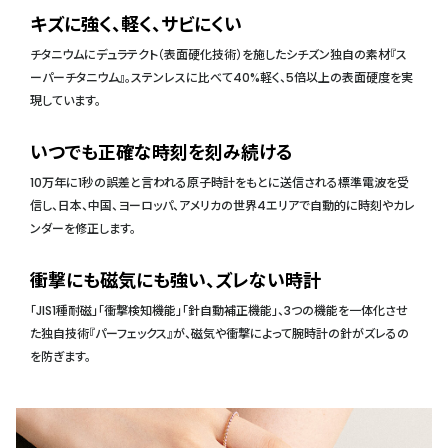
キズに強く、軽く、サビにくい
チタニウムにデュラテクト（表面硬化技術）を施したシチズン独自の素材『ス
ーパーチタニウム』。ステンレスに比べて40%軽く、5倍以上の表面硬度を実
現しています。
いつでも正確な時刻を刻み続ける
10万年に1秒の誤差と言われる原子時計をもとに送信される標準電波を受
信し、日本、中国、ヨーロッパ、アメリカの世界4エリアで自動的に時刻やカレ
ンダーを修正します。
衝撃にも磁気にも強い、ズレない時計
「JIS1種耐磁」「衝撃検知機能」「針自動補正機能」、3つの機能を一体化させ
た独自技術『パーフェックス』が、磁気や衝撃によって腕時計の針がズレるの
を防ぎます。