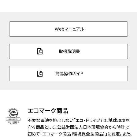
ケース表面処理
デュラテクトサクラピンク(サクラ色)
バンド素材・タイプ
スーパーチタニウム
三ツ折れプッシュタイプ
Webマニュアル
バンド幅
13.0mm
バンド調整可能サイ
106～182mm
取扱説明書
ズ
ガラス
球面サファイアガラス（無反射コーティン
簡易操作ガイド
グ）
防水性能
5気圧防水
アレルギーレベル
耐ニッケルアレルギー
エコマーク商品
耐磁性能
１種耐磁
不要な電池を排出しない「エコ・ドライブ」は、地球環境を
守る商品として、公益財団法人日本環境協会から時計で
デザイン特徴
初めて「エコマーク商品（環境保全型商品）」に認定。また、
夜光(針)