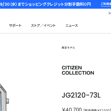
6/9/30（水）までショッピングクレジット分割手数料０円
ご利用
サポート
ストア／イベント
ニュース
限定モデル
シチズン
JG2120-73L
￥40,700
(税抜価格￥37,000