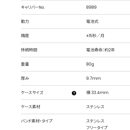
キャリバーNo.
8989
動力
電池式
精度
±15秒／月
持続時間
電池寿命：約2年
重量
80g
厚み
9.7mm
ケースサイズ
横 33.4mm
ケース素材
ステンレス
バンド素材・タイプ
ステンレス
フリータイプ