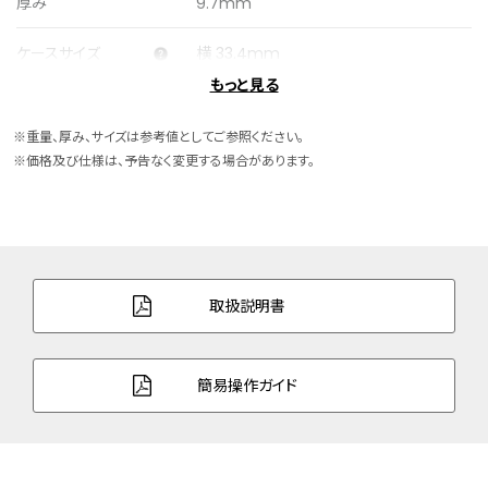
厚み
9.7mm
ケースサイズ
横 33.4mm
もっと見る
ケース素材
ステンレス
※重量、厚み、サイズは参考値としてご参照ください。
バンド素材・タイプ
ステンレス
※価格及び仕様は、予告なく変更する場合があります。
フリータイプ
バンド調整可能サイ
130～205mm
ズ
ガラス
クリスタルガラス
取扱説明書
防水性能
5気圧防水
簡易操作ガイド
デザイン特徴
夜光(針)
機能
電池寿命切れ予告機能
パーペチュアルカレンダー