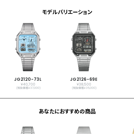
照明
モデルバリエーション
デイ＆デイト表示
日付早修正機能
12／24時間表示切替機能
1/1000秒クロノグラフ(12時間計)
デュアルタイム機能
温度計機能
アラーム
時報
メーカー保証
国際保証3年間(購入後1年以内にMY
JG2120-73L
JG2126-69E
CITIZENご登録で国内保証5年間)
￥40,700
￥38,500
(税抜価格￥37,000)
(税抜価格￥35,000)
あなたにおすすめの商品