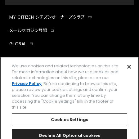
MY CITIZEN シチズンオーナーズクラブ
メールマガジン登録
GLOBAL
facebook
instagram
twitter
yout
We use cookies and related technologies on this site.
For more information about how we use cookies and
related technologies on this site, please see our
Privacy Policy
. Before continuing to browse this site,
企業情報
ご利用規約
please review your cookie settings and confirm your
selection. You can change them at any time by
プライバシーポリシー
Cookies Settings
accessing the "Cookie Settings" link in the footer of
this site.
特定商取引法に基づく表示
Cookies Settings
Amazon PayはAmazon.com, Inc.またはその関連会社の商標です。
楽天ペイは楽天株式会社の登録商標です。
Decline All Optional cookies