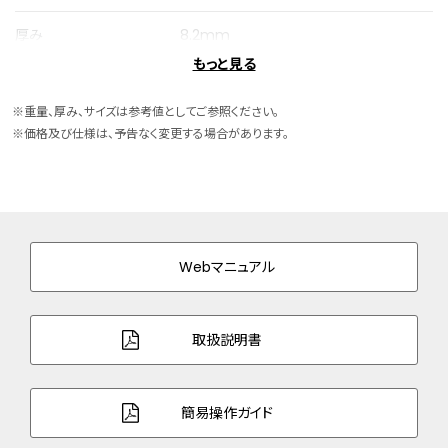
厚み
8.2mm
もっと見る
ケースサイズ
横 27.0mm
※重量、厚み、サイズは参考値としてご参照ください。
ケース素材
スーパーチタニウム
※価格及び仕様は、予告なく変更する場合があります。
ケース表面処理
デュラテクトサクラピンク(サクラ色)
バンド素材・タイプ
スーパーチタニウム
三ツ折れプッシュタイプ
Webマニュアル
バンド幅
12.0mm
バンド調整可能サイ
120～184mm
取扱説明書
ズ
ガラス
球面サファイアガラス（無反射コーティン
簡易操作ガイド
グ）