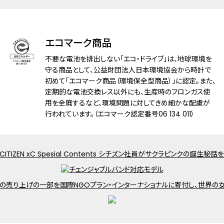
防水性能
5気圧防水
アレルギーレベル
耐ニッケルアレルギー
エコマーク商品
耐磁性能
１種耐磁
不要な電池を排出しない「エコ・ドライブ」は、地球環境を
守る商品として、公益財団法人日本環境協会から時計で
デザイン特徴
初めて「エコマーク商品（環境保全型商品）」に認定。また、
夜光(針)
定期的な電池交換レス以外にも、生産時のフロンガス使
用を全廃するなど、環境問題に対してきめ細かな配慮が
機能
充電残量表示機能
行われています。（エコマーク認定番号06 134 011）
充電警告機能
過充電防止機能
パワーセーブ機能
フル充電時約3年可動(パワーセーブ作動
時)
日中欧米電波受信
受信局自動選択機能
定時受信機能
強制受信機能
パーペチュアルカレンダー