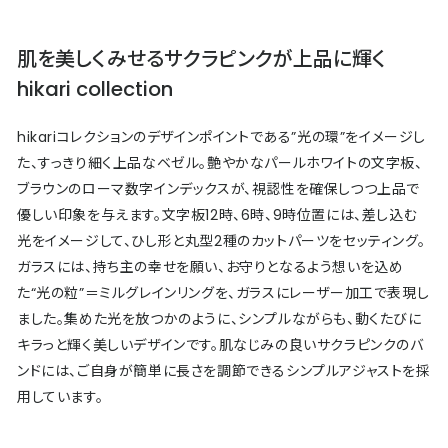
肌を美しくみせるサクラピンクが上品に輝く
hikari collection
hikariコレクションのデザインポイントである”光の環”をイメージし
た、すっきり細く上品なベゼル。艶やかなパールホワイトの文字板、
ブラウンのローマ数字インデックスが、視認性を確保しつつ上品で
優しい印象を与えます。文字板12時、6時、9時位置には、差し込む
光をイメージして、ひし形と丸型2種のカットパーツをセッティング。
ガラスには、持ち主の幸せを願い、お守りとなるよう想いを込め
た“光の粒”＝ミルグレインリングを、ガラスにレーザー加工で表現し
ました。集めた光を放つかのように、シンプルながらも、動くたびに
キラっと輝く美しいデザインです。肌なじみの良いサクラピンクのバ
ンドには、ご自身が簡単に長さを調節できるシンプルアジャストを採
用しています。