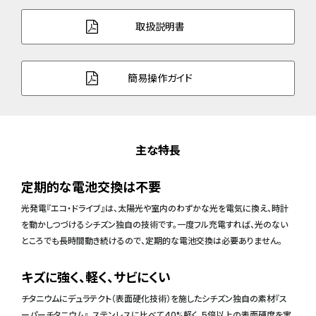
取扱説明書
簡易操作ガイド
主な特長
定期的な電池交換は不要
光発電『エコ・ドライブ』は、太陽光や室内のわずかな光を電気に換え、時計
を動かしつづけるシチズン独自の技術です。一度フル充電すれば、光のない
ところでも長時間動き続けるので、定期的な電池交換は必要ありません。
キズに強く、軽く、サビにくい
チタニウムにデュラテクト（表面硬化技術）を施したシチズン独自の素材『ス
ーパーチタニウム』。ステンレスに比べて40%軽く、5倍以上の表面硬度を実