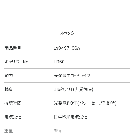
スペック
商品番号
ES9497-96A
キャリバーNo.
H060
動力
光発電エコ・ドライブ
精度
±15秒／月(非受信時)
持続時間
光発電約3年(パワーセーブ作動時)
電波受信
日中欧米電波受信
重量
35g