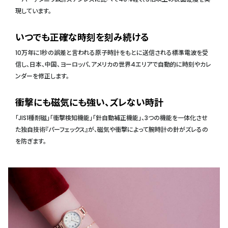
現しています。
いつでも正確な時刻を刻み続ける
10万年に1秒の誤差と言われる原子時計をもとに送信される標準電波を受
信し、日本、中国、ヨーロッパ、アメリカの世界4エリアで自動的に時刻やカレ
ンダーを修正します。
衝撃にも磁気にも強い、ズレない時計
「JIS1種耐磁」「衝撃検知機能」「針自動補正機能」、3つの機能を一体化させ
た独自技術『パーフェックス』が、磁気や衝撃によって腕時計の針がズレるの
を防ぎます。