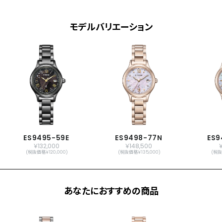
日付表示
ダイレクトフライト
モデルバリエーション
ワールドタイム機能(24時差)
サマータイム機能
パーフェックス(JIS1種耐磁、衝撃検知機
能、針自動補正機能)
シンプルアジャスト
原産国
日本製
メーカー保証
国際保証3年間(購入後1年以内にMY
CITIZENご登録で国内保証5年間)
ES9495-59E
ES9498-77N
ES9
￥132,000
￥148,500
(税抜価格￥120,000)
(税抜価格￥135,000)
(税抜
あなたにおすすめの商品