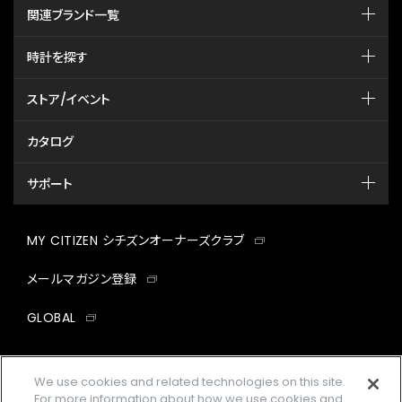
関連ブランド一覧
時計を探す
ストア/イベント
カタログ
サポート
MY CITIZEN シチズンオーナーズクラブ
メールマガジン登録
GLOBAL
facebook
instagram
twitter
yout
We use cookies and related technologies on this site.
For more information about how we use cookies and