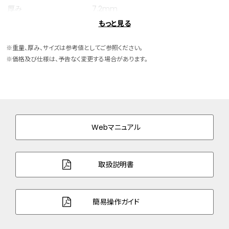
厚み
7.2mm
もっと見る
ケースサイズ
横 24.9mm
※重量、厚み、サイズは参考値としてご参照ください。
ケース素材
ステンレス
※価格及び仕様は、予告なく変更する場合があります。
ケース表面処理
デュラテクトプラチナ(一部めっき)(ライト
シルバー色・ピンクゴールド色)
バンド素材・タイプ
ステンレス
三ツ折れプッシュタイプ
Webマニュアル
バンド調整可能サイ
126～182mm
ズ
取扱説明書
ガラス
サファイアガラス（無反射コーティング）
簡易操作ガイド
防水性能
5気圧防水