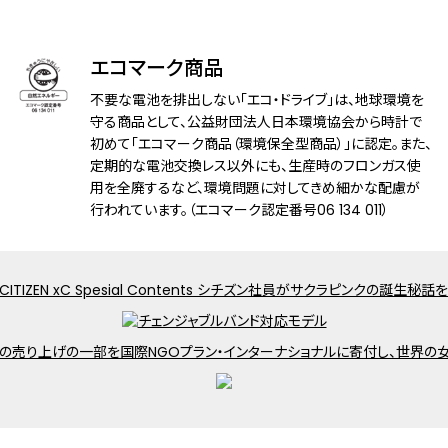
耐磁性能
１種耐磁
デザイン特徴
夜光(針)
エコマーク商品
機能
充電残量表示機能
不要な電池を排出しない「エコ・ドライブ」は、地球環境を
充電警告機能
守る商品として、公益財団法人日本環境協会から時計で
初めて「エコマーク商品（環境保全型商品）」に認定。また、
過充電防止機能
定期的な電池交換レス以外にも、生産時のフロンガス使
パワーセーブ機能
用を全廃するなど、環境問題に対してきめ細かな配慮が
フル充電時約3年可動(パワーセーブ作動
行われています。（エコマーク認定番号06 134 011）
時)
日中欧米電波受信
受信局自動選択機能
定時受信機能
強制受信機能
パーペチュアルカレンダー
日付表示
ダイレクトフライト
ワールドタイム機能(24時差)
サマータイム機能
パーフェックス(JIS1種耐磁、衝撃検知機