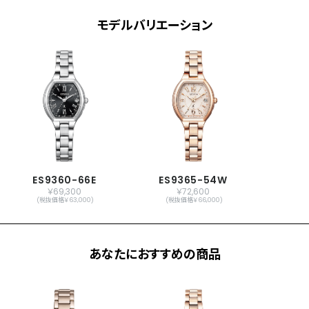
能、針自動補正機能)
モデルバリエーション
シンプルアジャスト
原産国
日本製
メーカー保証
国際保証3年間(購入後1年以内にMY
CITIZENご登録で国内保証5年間)
ES9360-66E
ES9365-54W
￥69,300
￥72,600
(税抜価格￥63,000)
(税抜価格￥66,000)
あなたにおすすめの商品