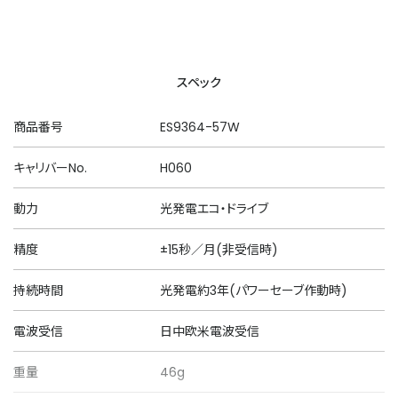
スペック
商品番号
ES9364-57W
キャリバーNo.
H060
動力
光発電エコ・ドライブ
精度
±15秒／月(非受信時)
持続時間
光発電約3年(パワーセーブ作動時)
電波受信
日中欧米電波受信
重量
46g