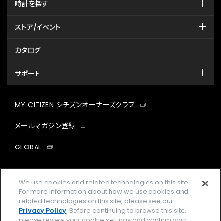
時計を探す
ストア/イベント
カタログ
サポート
MY CITIZEN シチズンオーナーズクラブ
メールマガジン登録
GLOBAL
facebook
instagram
twitter
yout
We use cookies and related technologies on this site.
For more information about how we use cookies and
related technologies on this site, please see our
Privacy Policy
. Before continuing to browse this site,
企業情報
ご利用規約
please review your cookie settings and confirm your