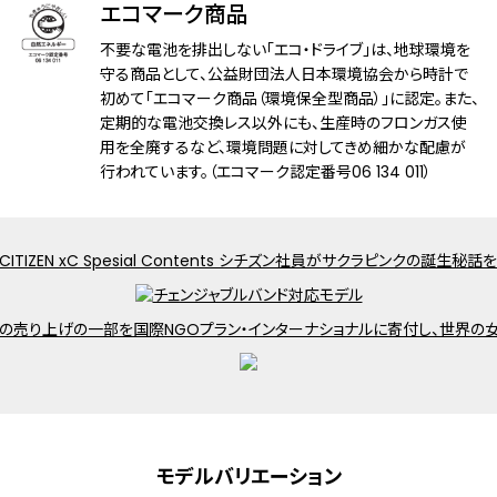
エコマーク商品
耐磁性能
１種耐磁
不要な電池を排出しない「エコ・ドライブ」は、地球環境を
守る商品として、公益財団法人日本環境協会から時計で
デザイン特徴
初めて「エコマーク商品（環境保全型商品）」に認定。また、
夜光(針)
定期的な電池交換レス以外にも、生産時のフロンガス使
裏ぶたに都市表示を刻印
用を全廃するなど、環境問題に対してきめ細かな配慮が
行われています。（エコマーク認定番号06 134 011）
機能
充電残量表示機能
充電警告機能
過充電防止機能
パワーセーブ機能
フル充電時約3年可動(パワーセーブ作動
時)
日中欧米電波受信
受信局自動選択機能
定時受信機能
強制受信機能
パーペチュアルカレンダー
日付表示
モデルバリエーション
ダイレクトフライト