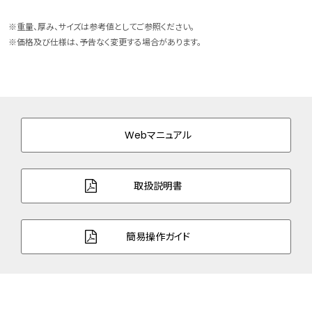
ケースサイズ
横 24.4mm
※重量、厚み、サイズは参考値としてご参照ください。
ケース素材
スーパーチタニウム
※価格及び仕様は、予告なく変更する場合があります。
ケース表面処理
デュラテクトサクラピンク(サクラ色)
バンド素材・タイプ
スーパーチタニウム
三ツ折れプッシュタイプ
Webマニュアル
バンド幅
12.0mm
バンド調整可能サイ
120～180mm
取扱説明書
ズ
ガラス
球面サファイアガラス（無反射コーティン
簡易操作ガイド
グ）
防水性能
5気圧防水
アレルギーレベル
耐ニッケルアレルギー