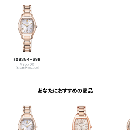
ワールドタイム機能(24時差)
サマータイム機能
パーフェックス(JIS1種耐磁、衝撃検知機
能、針自動補正機能)
原産国
日本製
メーカー保証
国際保証3年間(購入後1年以内にMY
CITIZENご登録で国内保証5年間)
ES9354-69B
￥95,700
(税抜価格￥87,000)
あなたにおすすめの商品