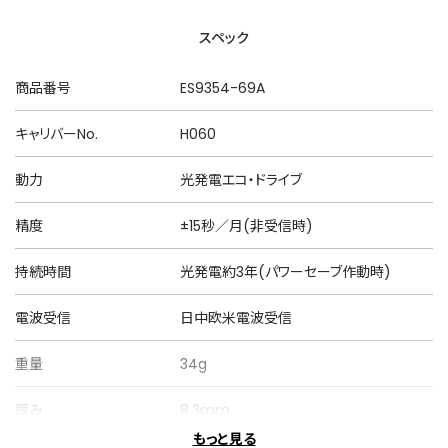
スペック
商品番号
ES9354-69A
キャリバーNo.
H060
動力
光発電エコ・ドライブ
精度
±15秒／月(非受信時)
持続時間
光発電約3年(パワーセーブ作動時)
電波受信
日中欧米電波受信
重量
34g
厚み
8.3mm
もっと見る