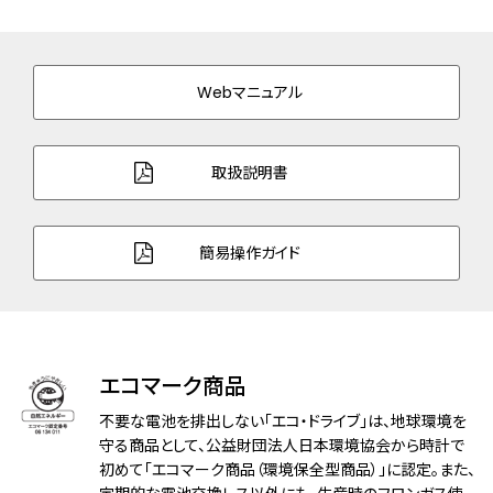
シルバー色・ピンクゴールド色)
バンド素材・タイプ
ステンレス
三ツ折れプッシュタイプ
Webマニュアル
バンド調整可能サイ
118～186mm
ズ
取扱説明書
ガラス
サファイアガラス（無反射コーティング）
簡易操作ガイド
防水性能
5気圧防水
耐磁性能
１種耐磁
デザイン特徴
夜光(針)
エコマーク商品
機能
充電残量表示機能
不要な電池を排出しない「エコ・ドライブ」は、地球環境を
充電警告機能
守る商品として、公益財団法人日本環境協会から時計で
初めて「エコマーク商品（環境保全型商品）」に認定。また、
過充電防止機能