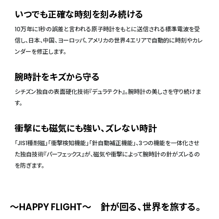
いつでも正確な時刻を刻み続ける
10万年に1秒の誤差と言われる原子時計をもとに送信される標準電波を受
信し、日本、中国、ヨーロッパ、アメリカの世界4エリアで自動的に時刻やカレ
ンダーを修正します。
腕時計をキズから守る
シチズン独自の表面硬化技術『デュラテクト』。腕時計の美しさを守り続けま
す。
衝撃にも磁気にも強い、ズレない時計
「JIS1種耐磁」「衝撃検知機能」「針自動補正機能」、3つの機能を一体化させ
た独自技術『パーフェックス』が、磁気や衝撃によって腕時計の針がズレるの
を防ぎます。
～HAPPY FLIGHT～ 針が回る、世界を旅する。