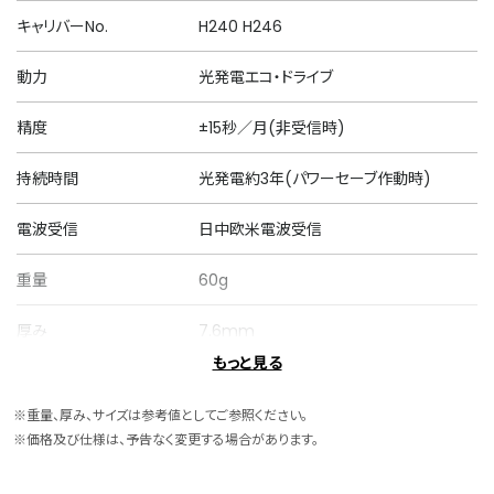
キャリバーNo.
H240 H246
動力
光発電エコ・ドライブ
精度
±15秒／月(非受信時)
持続時間
光発電約3年(パワーセーブ作動時)
電波受信
日中欧米電波受信
重量
60g
厚み
7.6mm
もっと見る
ケースサイズ
横 29.0mm
※重量、厚み、サイズは参考値としてご参照ください。
ケース素材
ステンレス
※価格及び仕様は、予告なく変更する場合があります。
ケース表面処理
デュラテクトプラチナ(一部めっき)(ライト