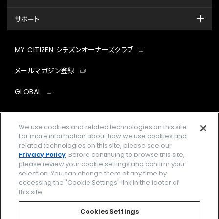
サポート
MY CITIZEN シチズンオーナーズクラブ
メールマガジン登録
GLOBAL
facebook
instagram
twitter
yout
We use cookies and related technologies on this site.
For more information about how we use cookies and
related technologies on this site, please see our
Privacy Policy
. Before continuing to browse this site,
企業情報
ご利用規約
please review your cookie settings and confirm your
selection. You can change them at any time by
プライバシーポリシー
Cookies Settings
accessing the "Cookie Settings" link in the footer of
this site.
特定商取引法に基づく表示
Cookies Settings
Amazon PayはAmazon.com, Inc.またはその関連会社の商標です。