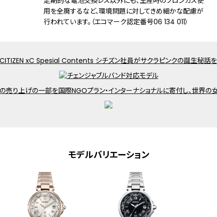
定期的な電池交換レス以外にも、生産時のフロンガス使
パワーセーブ機能
用を全廃するなど、環境問題に対してきめ細かな配慮が
フル充電時約3年可動(パワーセーブ作動
行われています。（エコマーク認定番号06 134 011）
時)
日中欧米電波受信
受信局自動選択機能
定時受信機能
強制受信機能
パーペチュアルカレンダー
日付表示
ダイレクトフライト
ワールドタイム機能(24時差)
サマータイム機能
パーフェックス(JIS1種耐磁、衝撃検知機
能、針自動補正機能)
モデルバリエーション
原産国
日本製
メーカー保証
国際保証3年間(購入後1年以内にMY
CITIZENご登録で国内保証5年間)