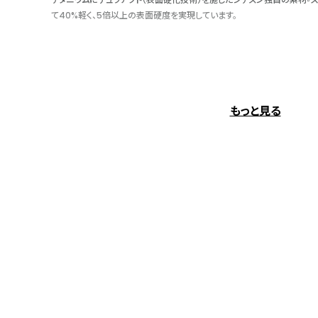
て40%軽く、5倍以上の表面硬度を実現しています。
反射を抑えて、文字板を見やすく
光の透過率を高めて、光の反射を抑えることで文字板を見やすくするガラス
もっと見る
ィング』。公園やビーチなど陽の当たる場所でも、まるでガラスが存在して
取ることができます。
衝撃にも磁気にも強い、ズレない時計
「JIS1種耐磁」「衝撃検知機能」「針自動補正機能」、3つの機能を一体化さ
衝撃によって腕時計の針がズレるのを防ぎます。