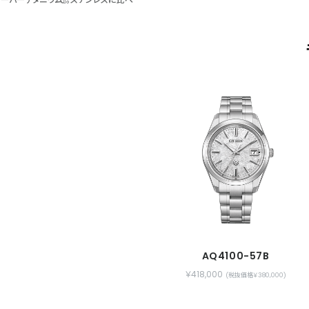
のコーティング技術『クラリティ・コーテ
いないかのように、時刻をはっきりと読み
せた独自技術『パーフェックス』が、磁気や
AQ4100-57B
￥418,000
(税抜価格￥380,000)