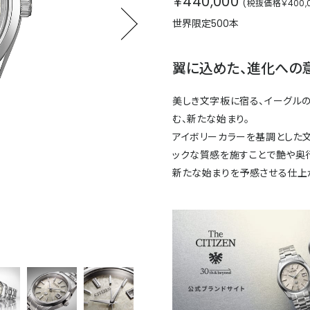
￥440,000
(税抜価格￥400,0
世界限定500本
翼に込めた、進化への
美しき文字板に宿る、イーグルの
む、新たな始まり。
アイボリーカラーを基調とした文
ックな質感を施すことで艶や奥
新たな始まりを予感させる仕上