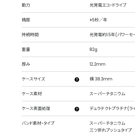
動力
光発電エコ・ドライブ
精度
±5秒／年
持続時間
光発電約1.5年(パワーセ
重量
82g
厚み
12.2mm
ケースサイズ
横 38.3mm
ケース素材
スーパーチタニウム
ケース表面処理
デュラテクトプラチナ(ラ
バンド素材・タイプ
スーパーチタニウム
三ツ折れプッシュタイプ