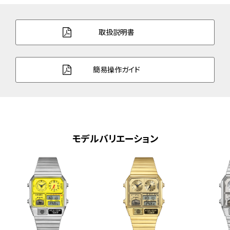
バンド調整可能サイ
138～190mm
ズ
取扱説明書
ガラス
クリスタルガラス
簡易操作ガイド
防水性能
日常生活用防水
デザイン特徴
夜光(針＋インデックス)
機能
電池寿命切れ予告機能
モデルバリエーション
パーペチュアルカレンダー
照明
デイ＆デイト表示
日付早修正機能
12／24時間表示切替機能
1/1000秒クロノグラフ(12時間計)
デュアルタイム機能
温度計機能