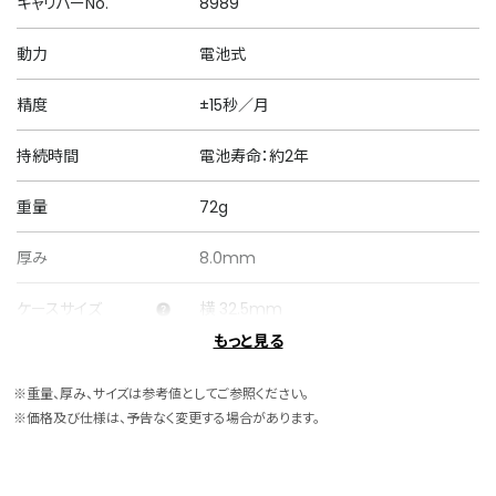
キャリバーNo.
8989
動力
電池式
精度
±15秒／月
持続時間
電池寿命：約2年
重量
72g
厚み
8.0mm
ケースサイズ
横 32.5mm
もっと見る
ケース素材
ステンレス
※重量、厚み、サイズは参考値としてご参照ください。
ケース表面処理
めっき(ウォームゴールド色)
※価格及び仕様は、予告なく変更する場合があります。
バンド素材・タイプ
ステンレス
フリータイプ