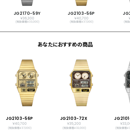
アラーム
時報
JG2170-59Y
JG2103-56P
JG
￥36,300
￥40,700
メーカー保証
国際保証3年間(購入後1年以内にMY
(税抜価格￥33,000)
(税抜価格￥37,000)
(税抜
CITIZENご登録で国内保証5年間)
あなたにおすすめの商品
JG2103-56P
JG2103-72X
JG2101
￥40,700
￥35,200
￥33,0
(税抜価格￥37,000)
(税抜価格￥32,000)
(税抜価格￥3