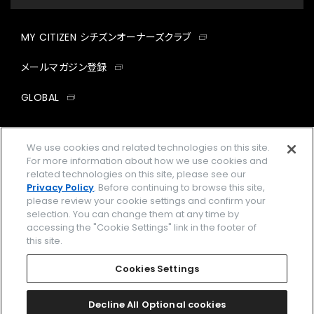
MY CITIZEN シチズンオーナーズクラブ
メールマガジン登録
GLOBAL
facebook
instagram
twitter
yout
We use cookies and related technologies on this site.
For more information about how we use cookies and
related technologies on this site, please see our
Privacy Policy
. Before continuing to browse this site,
企業情報
ご利用規約
please review your cookie settings and confirm your
selection. You can change them at any time by
プライバシーポリシー
Cookies Settings
accessing the "Cookie Settings" link in the footer of
this site.
特定商取引法に基づく表示
Cookies Settings
Amazon PayはAmazon.com, Inc.またはその関連会社の商標です。
楽天ペイは楽天株式会社の登録商標です。
Decline All Optional cookies