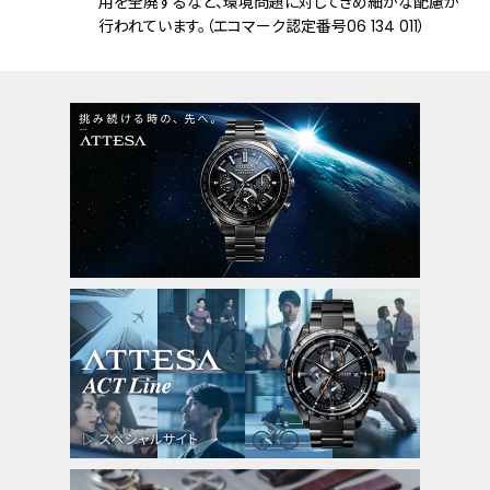
用を全廃するなど、環境問題に対してきめ細かな配慮が
フィットアジャスター
行われています。（エコマーク認定番号06 134 011）
ベゼル：上面サファイアガラスリング
機能
充電量表示機能
充電警告機能
充電禁止温度検出機能
過充電防止機能
過放電検出機能
パワーセーブ機能
ライトレベル インディケーター
フル充電時約5年可動(パワーセーブ作動
時)
衛星電波受信機能
位置情報取得機能
パーペチュアルカレンダー
デイ＆デイト表示
1/20秒クロノグラフ(24時間計)
ダブルダイレクトフライト
ワールドタイム機能(39時差)
サマータイム機能