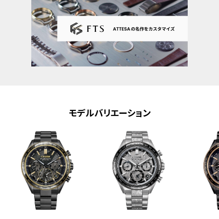
デュアルタイム機能
ホーム/ローカルタイム切替機能
パーフェックス(JIS1種耐磁、衝撃検知機
能、針自動補正機能)
アラーム
原産国
日本製
メーカー保証
国際保証3年間(購入後1年以内にMY
CITIZENご登録で国内保証5年間)
モデルバリエーション