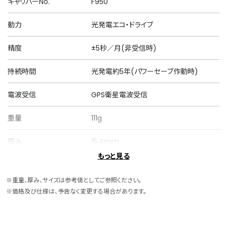
キャリバーNo.
F950
動力
光発電エコ・ドライブ
精度
±5秒／月(非受信時)
持続時間
光発電約5年(パワーセーブ作動時)
電波受信
GPS衛星電波受信
重量
111g
厚み
15.4mm
もっと見る
ケースサイズ
横 44.6mm
※重量、厚み、サイズは参考値としてご参照ください。
ケース素材
スーパーチタニウム
※価格及び仕様は、予告なく変更する場合があります。
ケース表面処理
デュラテクトDLC(ブラック色)