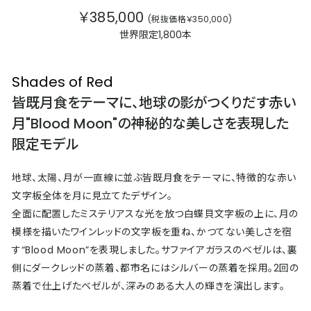
￥385,000
(税抜価格￥350,000)
世界限定1,800本
Shades of Red
皆既月食をテーマに、地球の影がつくりだす赤い
月"Blood Moon"の神秘的な美しさを表現した
限定モデル
地球、太陽、月が一直線に並ぶ皆既月食をテーマに、特徴的な赤い
文字板全体を月に見立てたデザイン。
全面に配置したミステリアスな光を放つ白蝶貝文字板の上に、月の
模様を描いたワインレッドの文字板を重ね、かつてない美しさを宿
す“Blood Moon”を表現しました。サファイアガラスのベゼルは、裏
側にダークレッドの蒸着、都市名にはシルバーの蒸着を採用。2回の
蒸着で仕上げたベゼルが、深みのある大人の輝きを演出します。