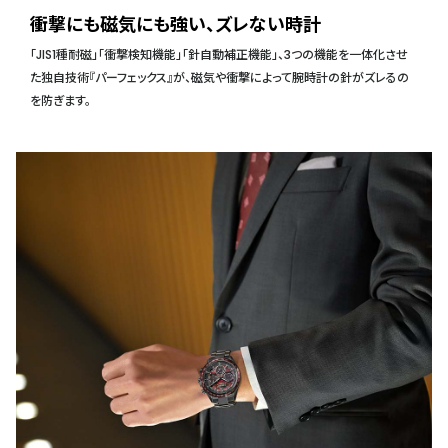
衝撃にも磁気にも強い、ズレない時計
「JIS1種耐磁」「衝撃検知機能」「針自動補正機能」、3つの機能を一体化させ
た独自技術『パーフェックス』が、磁気や衝撃によって腕時計の針がズレるの
を防ぎます。