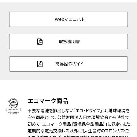
バンド素材・タイプ
スーパーチタニウム
三ツ折れプッシュタイプ
Webマニュアル
バンド幅
22.0mm
バンド調整可能サイ
138～204mm
取扱説明書
ズ
ガラス
デュアル球面サファイアガラス（クラリティ・
簡易操作ガイド
コーティング）
防水性能
10気圧防水
アレルギーレベル
耐メタルアレルギー
エコマーク商品
耐磁性能
１種耐磁
不要な電池を排出しない「エコ・ドライブ」は、地球環境を
守る商品として、公益財団法人日本環境協会から時計で
デザイン特徴
初めて「エコマーク商品（環境保全型商品）」に認定。また、
白蝶貝文字板
定期的な電池交換レス以外にも、生産時のフロンガス使
夜光(針＋インデックス)