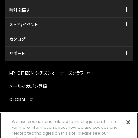
時計を探す
ストア/イベント
カタログ
サポート
MY CITIZEN シチズンオーナーズクラブ
メールマガジン登録
GLOBAL
facebook
instagram
twitter
yout
We use cookies and related technologies on this site.
For more information about how we use cookies and
related technologies on this site, please see our