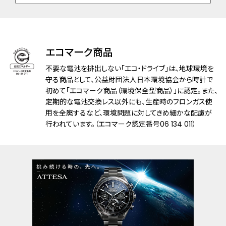
防水性能
10気圧防水
耐磁性能
１種耐磁
エコマーク商品
デザイン特徴
夜光(針＋インデックス)
不要な電池を排出しない「エコ・ドライブ」は、地球環境を
ベゼル：上面サファイアガラスリング
守る商品として、公益財団法人日本環境協会から時計で
初めて「エコマーク商品（環境保全型商品）」に認定。また、
定期的な電池交換レス以外にも、生産時のフロンガス使
機能
充電量表示機能
用を全廃するなど、環境問題に対してきめ細かな配慮が
充電警告機能
行われています。（エコマーク認定番号06 134 011）
充電禁止温度検出機能
過充電防止機能
過放電検出機能
パワーセーブ機能
ライトレベル インディケーター
フル充電時約5年可動(パワーセーブ作動
時)
衛星電波受信機能
位置情報取得機能