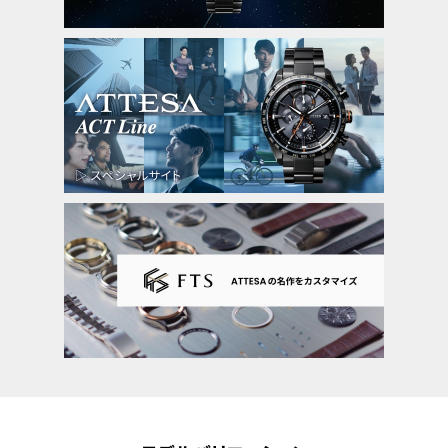
パーペチュアルカレンダー
デイ＆デイト表示
1/20秒クロノグラフ(24時間計)
ダブルダイレクトフライト
ワールドタイム機能(39時差)
サマータイム機能
デュアルタイム機能
ホーム/ローカルタイム切替機能
パーフェックス(JIS1種耐磁、衝撃検知機
能、針自動補正機能)
アラーム
原産国
日本製
メーカー保証
国際保証3年間(購入後1年以内にMY
CITIZENご登録で国内保証5年間)