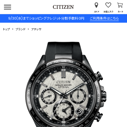
ストア
お気に入り
カート
9/30(水)までショッピングクレジット分割手数料０円
ご利用条件はこちら
トップ
ブランド
アテッサ