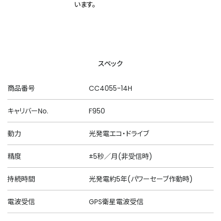
います。
スペック
商品番号
CC4055-14H
キャリバーNo.
F950
動力
光発電エコ・ドライブ
精度
±5秒／月(非受信時)
持続時間
光発電約5年(パワーセーブ作動時)
電波受信
GPS衛星電波受信