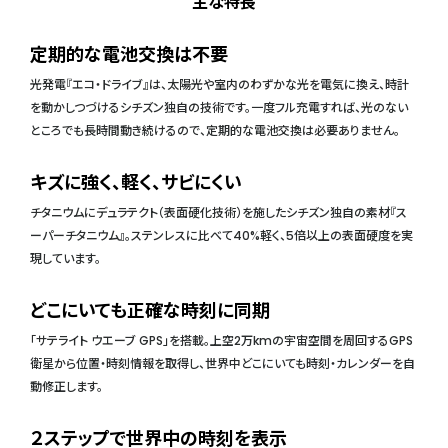
主な特長
定期的な電池交換は不要
光発電『エコ・ドライブ』は、太陽光や室内のわずかな光を電気に換え、時計
を動かしつづけるシチズン独自の技術です。一度フル充電すれば、光のない
ところでも長時間動き続けるので、定期的な電池交換は必要ありません。
キズに強く、軽く、サビにくい
チタニウムにデュラテクト（表面硬化技術）を施したシチズン独自の素材『ス
ーパーチタニウム』。ステンレスに比べて40%軽く、5倍以上の表面硬度を実
現しています。
どこにいても正確な時刻に同期
「サテライト ウエーブ GPS」を搭載。上空2万kmの宇宙空間を周回するGPS
衛星から位置・時刻情報を取得し、世界中どこにいても時刻・カレンダーを自
動修正します。
２ステップで世界中の時刻を表示