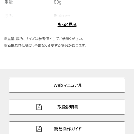
重量
83g
厚み
15.4mm
もっと見る
ケースサイズ
横 44.6mm
※重量、厚み、サイズは参考値としてご参照ください。
ケース素材
スーパーチタニウム
※価格及び仕様は、予告なく変更する場合があります。
ケース表面処理
デュラテクトDLC(ブラック色)
バンド素材・タイプ
ウレタン
美錠タイプ
Webマニュアル
バンド幅
22.0mm
バンド調整可能サイ
142～210mm
取扱説明書
ズ
ガラス
デュアル球面サファイアガラス（クラリティ・
簡易操作ガイド
コーティング）