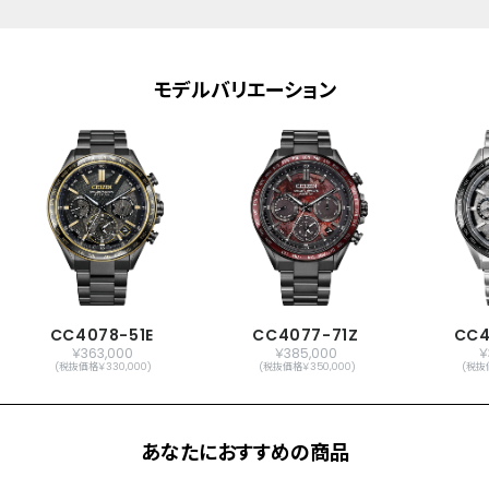
メーカー保証
国際保証3年間(購入後1年以内にMY
CITIZENご登録で国内保証5年間)
モデルバリエーション
CC4078-51E
CC4077-71Z
CC4
￥363,000
￥385,000
￥
(税抜価格￥330,000)
(税抜価格￥350,000)
(税抜
あなたにおすすめの商品