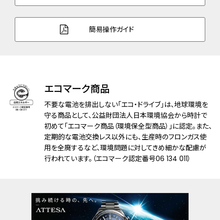
ズ
ガラス
デュアル球面サファイアガラス（クラリティ・
簡易操作ガイド
コーティング）
防水性能
10気圧防水
アレルギーレベル
耐メタルアレルギー
エコマーク商品
耐磁性能
１種耐磁
不要な電池を排出しない「エコ・ドライブ」は、地球環境を
守る商品として、公益財団法人日本環境協会から時計で
デザイン特徴
初めて「エコマーク商品（環境保全型商品）」に認定。また、
夜光(針＋インデックス)
定期的な電池交換レス以外にも、生産時のフロンガス使
フィットアジャスター
用を全廃するなど、環境問題に対してきめ細かな配慮が
ベゼル：上面サファイアガラスリング
行われています。（エコマーク認定番号06 134 011）
機能
充電量表示機能
充電警告機能
充電禁止温度検出機能
過充電防止機能
過放電検出機能