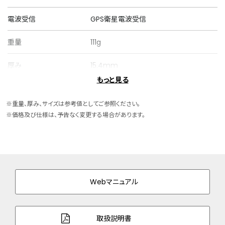
電波受信
GPS衛星電波受信
重量
111g
厚み
15.4mm
もっと見る
ケースサイズ
横 44.6mm
※重量、厚み、サイズは参考値としてご参照ください。
ケース素材
スーパーチタニウム
※価格及び仕様は、予告なく変更する場合があります。
ケース表面処理
デュラテクトDLC(ブラック色)
バンド素材・タイプ
スーパーチタニウム
三ツ折れプッシュタイプ
Webマニュアル
バンド幅
22.0mm
バンド調整可能サイ
138～204mm
取扱説明書