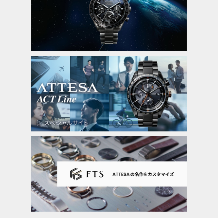
パワーセーブ機能
ライトレベル インディケーター
フル充電時約5年可動(パワーセーブ作動
時)
衛星電波受信機能
位置情報取得機能
パーペチュアルカレンダー
デイ＆デイト表示
1/20秒クロノグラフ(24時間計)
ダブルダイレクトフライト
ワールドタイム機能(39時差)
サマータイム機能
デュアルタイム機能
ホーム/ローカルタイム切替機能
パーフェックス(JIS1種耐磁、衝撃検知機
能、針自動補正機能)
アラーム
原産国
日本製