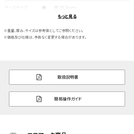
ケースサイズ
横 38.3mm
もっと見る
ケース素材
スーパーチタニウム
※重量、厚み、サイズは参考値としてご参照ください。
ケース表面処理
デュラテクトプラチナ(ライトシルバー色)
※価格及び仕様は、予告なく変更する場合があります。
バンド素材・タイプ
ワニ革
三ツ折れプッシュタイプ
バンド幅
19.0mm
取扱説明書
バンド調整可能サイ
150～196mm
ズ
簡易操作ガイド
ガラス
デュアル球面サファイアガラス（クラリティ・
コーティング）
防水性能
10気圧防水