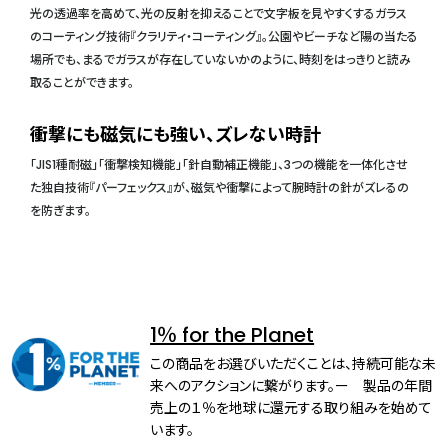
光の透過率を高めて、光の反射を抑えることで文字板を見やすくするガラス
のコーティング技術『クラリティ・コーティング』。公園やビーチなど陽の当たる
場所でも、まるでガラスが存在していないかのように、時刻をはっきりと読み
取ることができます。
衝撃にも磁気にも強い、ズレない時計
「JIS1種耐磁」「衝撃検知機能」「針自動補正機能」、3つの機能を一体化させ
た独自技術『パーフェックス』が、磁気や衝撃によって腕時計の針がズレるの
を防ぎます。
1％ for the Planet
この商品をお選びいただくことは、持続可能な未
来へのアクションに繋がります。ー 製品の年間
売上の１％を地球に還元する取り組みを始めて
います。