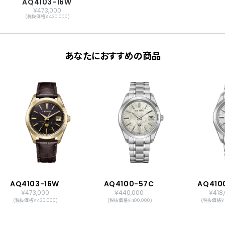
AQ4103-16W
￥473,000
メーカー保証
国際保証3年間(購入後1年以内にシチズン
(税抜価格￥430,000)
オーナーズクラブご登録で国内保証10年
間)
あなたにおすすめの商品
AQ4103-16W
AQ4100-57C
AQ410
￥473,000
￥440,000
￥418
(税抜価格￥430,000)
(税抜価格￥400,000)
(税抜価格￥3