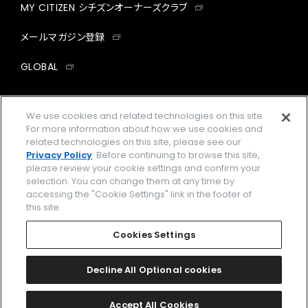
MY CITIZEN シチズンオーナーズクラブ
メールマガジン登録
GLOBAL
facebook
instagram
twitter
yout
We use cookies and related technologies on this site.
For more information about how we use cookies and
related technologies on this site, please see our
Privacy Policy
. Before continuing to browse this site,
企業情報
ご利用規約
please review your cookie settings and confirm your
selection. You can change them at any time by
プライバシーポリシー
Cookies Settings
accessing the "Cookie Settings" link in the footer of
this site.
特定商取引法に基づく表示
Cookies Settings
Amazon PayはAmazon.com, Inc.またはその関連会社の商標です。
楽天ペイは楽天株式会社の登録商標です。
Decline All Optional cookies
© 2026 CITIZEN WATCH CO., LTD.
Accept All Cookies