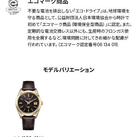
エコマーク商品
耐磁性能
１種耐磁
不要な電池を排出しない「エコ・ドライブ」は、地球環境を
守る商品として、公益財団法人日本環境協会から時計で
デザイン特徴
和紙文字板
初めて「エコマーク商品（環境保全型商品）」に認定。また、
定期的な電池交換レス以外にも、生産時のフロンガス使
機能
充電量表示機能
用を全廃するなど、環境問題に対してきめ細かな配慮が
充電警告機能
行われています。（エコマーク認定番号06 134 011）
過充電防止機能
パワーセーブ機能
フル充電時約1.5年可動(パワーセーブ作動
時)
モデルバリエーション
パーペチュアルカレンダー
日付表示
日付早修正機能
0時ジャストカレンダー更新機能
時差設定機能
パーフェックス(JIS1種耐磁、衝撃検知機
能、針自動補正機能)
原産国
日本製