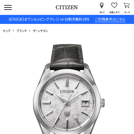
ストア
お気に入り
カート
9/30(水)までショッピングクレジット分割手数料０円
ご利用条件はこちら
トップ
ブランド
ザ・シチズン