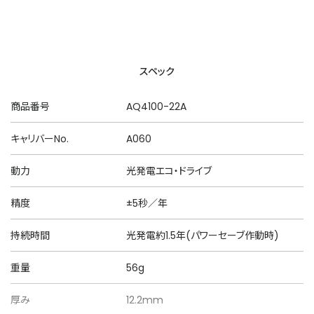
スペック
商品番号
AQ4100-22A
キャリバーNo.
A060
動力
光発電エコ・ドライブ
精度
±5秒／年
持続時間
光発電約1.5年(パワーセーブ作動時)
重量
56g
厚み
12.2mm