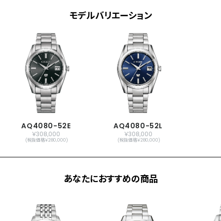
パーペチュアルカレンダー
日付表示
モデルバリエーション
日付早修正機能
0時ジャストカレンダー更新機能
時差設定機能
パーフェックス(JIS1種耐磁、衝撃検知機
能、針自動補正機能)
原産国
日本製
メーカー保証
国際保証3年間(購入後1年以内にシチズン
オーナーズクラブご登録で国内保証10年
AQ4080-52E
AQ4080-52L
￥308,000
￥308,000
間)
(税抜価格￥280,000)
(税抜価格￥280,000)
あなたにおすすめの商品