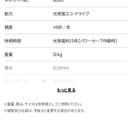
キャリバーNo.
A060
動力
光発電エコ・ドライブ
精度
±5秒／年
持続時間
光発電約1.5年(パワーセーブ作動時)
重量
124g
厚み
10.2mm
ケースサイズ
横 37.2mm
もっと見る
ケース素材
ステンレス
※重量、厚み、サイズは参考値としてご参照ください。
ケース表面処理
デュラテクトプラチナ(ライトシルバー色)
※価格及び仕様は、予告なく変更する場合があります。
バンド素材・タイプ
ステンレス
三ツ折れプッシュタイプ