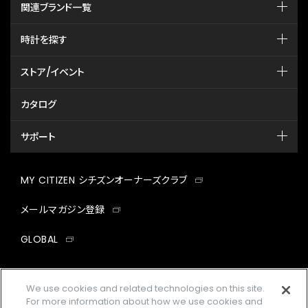
関連ブランド一覧
時計を探す
ストア/イベント
カタログ
サポート
MY CITIZEN シチズンオーナーズクラブ
メールマガジン登録
GLOBAL
facebook
instagram
twitter
yout
We use cookies and related technologies on this site.
For more information about how we use cookies and