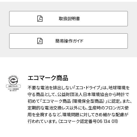
バンド幅
19.0mm
取扱説明書
バンド調整可能サイ
152～210mm
ズ
簡易操作ガイド
ガラス
サファイアガラス（クラリティ・コーティン
グ）
防水性能
10気圧防水
エコマーク商品
耐磁性能
１種耐磁
不要な電池を排出しない「エコ・ドライブ」は、地球環境を
守る商品として、公益財団法人日本環境協会から時計で
機能
充電量表示機能
初めて「エコマーク商品（環境保全型商品）」に認定。また、
充電警告機能
定期的な電池交換レス以外にも、生産時のフロンガス使
過充電防止機能
用を全廃するなど、環境問題に対してきめ細かな配慮が
パワーセーブ機能
行われています。（エコマーク認定番号06 134 011）
フル充電時約1.5年可動(パワーセーブ作動
時)