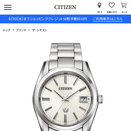
ストア
お気に入り
カート
9/30(水)までショッピングクレジット分割手数料０円
ご利用条件はこちら
トップ
ブランド
ザ・シチズン