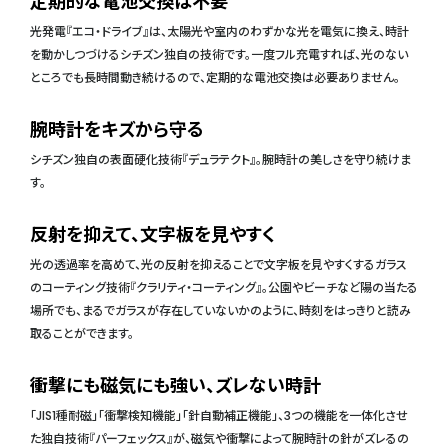
定期的な電池交換は不要
光発電『エコ・ドライブ』は、太陽光や室内のわずかな光を電気に換え、時計
を動かしつづけるシチズン独自の技術です。一度フル充電すれば、光のない
ところでも長時間動き続けるので、定期的な電池交換は必要ありません。
腕時計をキズから守る
シチズン独自の表面硬化技術『デュラテクト』。腕時計の美しさを守り続けま
す。
反射を抑えて、文字板を見やすく
光の透過率を高めて、光の反射を抑えることで文字板を見やすくするガラス
のコーティング技術『クラリティ・コーティング』。公園やビーチなど陽の当たる
場所でも、まるでガラスが存在していないかのように、時刻をはっきりと読み
取ることができます。
衝撃にも磁気にも強い、ズレない時計
「JIS1種耐磁」「衝撃検知機能」「針自動補正機能」、3つの機能を一体化させ
た独自技術『パーフェックス』が、磁気や衝撃によって腕時計の針がズレるの