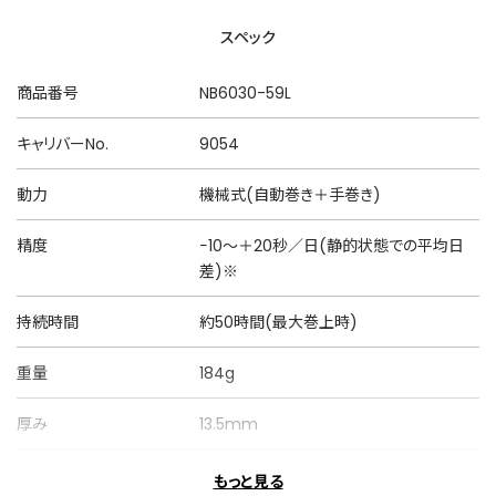
スペック
商品番号
NB6030-59L
キャリバーNo.
9054
動力
機械式(自動巻き＋手巻き)
精度
−10～＋20秒／日(静的状態での平均日
差)※
持続時間
約50時間(最大巻上時)
重量
184g
厚み
13.5mm
ケースサイズ
横 41.0mm
もっと見る