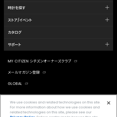
時計を探す
ストア/イベント
カタログ
サポート
MY CITIZEN シチズンオーナーズクラブ
メールマガジン登録
GLOBAL
facebook
instagram
twitter
yout
We use cookies and related technologies on this site.
For more information about how we use cookies and
related technologies on this site, please see our