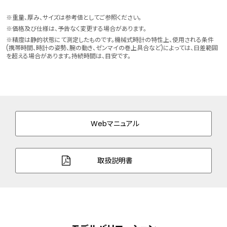
ケース素材
ステンレス
※重量、厚み、サイズは参考値としてご参照ください。
※価格及び仕様は、予告なく変更する場合があります。
バンド素材・タイプ
ステンレス
※精度は静的状態にて測定したものです。機械式時計の特性上、使用される条件
(携帯時間、時計の姿勢、腕の動き、ゼンマイの巻上具合など)によっては、日差範囲
三ツ折れプッシュタイプ
を超える場合があります。持続時間は、目安です。
バンド調整可能サイ
145～205mm
ズ
ガラス
サファイアガラス（クラリティ・コーティン
グ）
Webマニュアル
防水性能
10気圧防水
取扱説明書
耐磁性能
２種耐磁
デザイン特徴
夜光(針＋インデックス)
回転ベゼル(24時間表示)
シースルーバック