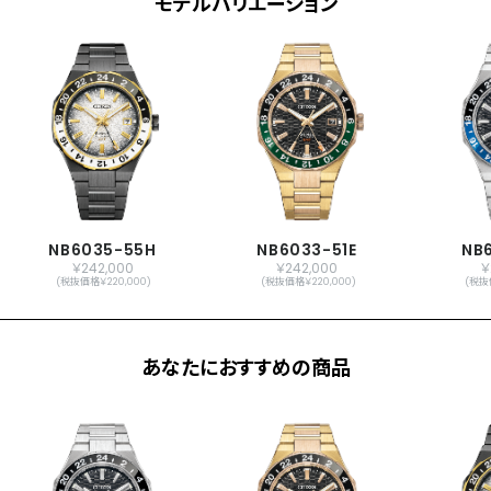
モデルバリエーション
機能
秒針停止機能
振動数：28,800回／時
石数：24石
日付表示
GMT機能
時差設定機能
原産国
日本製
メーカー保証
国際保証3年間(購入後1年以内にMY
NB6035-55H
NB6033-51E
NB
￥242,000
￥242,000
￥
CITIZENご登録で国内保証5年間)
(税抜価格￥220,000)
(税抜価格￥220,000)
(税抜
あなたにおすすめの商品