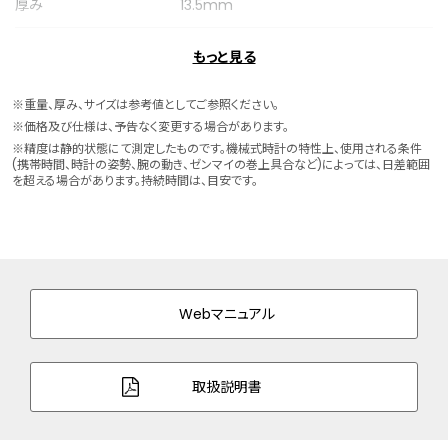
厚み
13.5mm
ケースサイズ
横 41.0mm
もっと見る
ケース素材
ステンレス
※重量、厚み、サイズは参考値としてご参照ください。
※価格及び仕様は、予告なく変更する場合があります。
ケース表面処理
めっき(イエローゴールド色・ウォームゴー
※精度は静的状態にて測定したものです。機械式時計の特性上、使用される条件
(携帯時間、時計の姿勢、腕の動き、ゼンマイの巻上具合など)によっては、日差範囲
ルド色)
を超える場合があります。持続時間は、目安です。
バンド素材・タイプ
ステンレス
三ツ折れプッシュタイプ
バンド調整可能サイ
145～205mm
ズ
Webマニュアル
ガラス
サファイアガラス（クラリティ・コーティン
グ）
取扱説明書
防水性能
10気圧防水