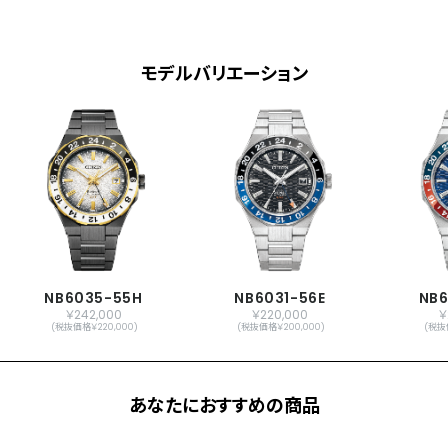
耐磁性能
２種耐磁
デザイン特徴
夜光(針＋インデックス)
モデルバリエーション
回転ベゼル(24時間表示)
シースルーバック
機能
秒針停止機能
振動数：28,800回／時
石数：24石
日付表示
GMT機能
時差設定機能
NB6035-55H
NB6031-56E
NB6
￥242,000
￥220,000
￥
原産国
日本製
(税抜価格￥220,000)
(税抜価格￥200,000)
(税抜
メーカー保証
国際保証3年間(購入後1年以内にMY
CITIZENご登録で国内保証5年間)
あなたにおすすめの商品