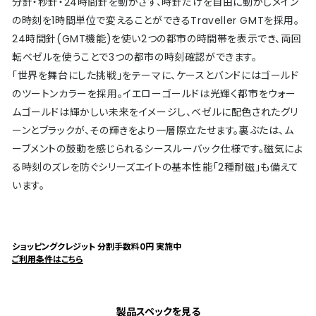
分針・秒針・24時間針を動かさず、時針だけを自由に動かしメイン
の時刻を1時間単位で変えることができるTraveller GMTを採用。
24時間針(GMT機能)を使い2つの都市の時間帯を表示でき、両回
転ベゼルを使うことで3つの都市の時刻確認ができます。
「世界を舞台にした挑戦」をテーマに、ケースとバンドにはゴールド
のツートンカラーを採用。イエローゴールドは光輝く都市をウォー
ムゴールドは輝かしい未来をイメージし、ベゼルに配色されたグリ
ーンとブラックが、その輝きをより一層際立たせます。裏ぶたは、ム
ーブメントの鼓動を感じられるシースルーバック仕様です。磁気によ
る時刻のズレを防ぐシリーズエイトの基本性能「2種耐磁」も備えて
います。
ショッピングクレジット 分割手数料0円 実施中
ご利用条件はこちら
製品スペックを見る