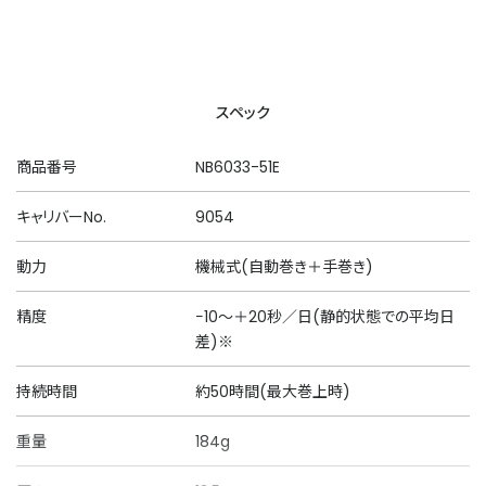
スペック
商品番号
NB6033-51E
キャリバーNo.
9054
動力
機械式(自動巻き＋手巻き)
精度
−10～＋20秒／日(静的状態での平均日
差)※
持続時間
約50時間(最大巻上時)
重量
184g