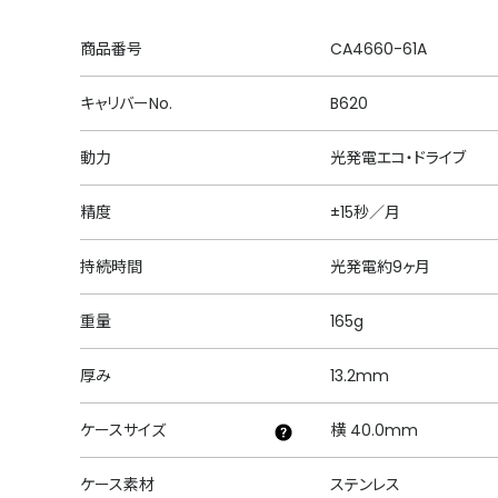
商品番号
CA4660-61A
キャリバーNo.
B620
動力
光発電エコ・ドライブ
精度
±15秒／月
持続時間
光発電約9ヶ月
重量
165g
厚み
13.2mm
ケースサイズ
横 40.0mm
ケース素材
ステンレス