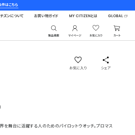
条件はこちら
シチズンについて
お買い物ガイド
MY CITIZENとは
GLOBAL
製品検索
マイページ
お気に入り
カート
プロマスター
お気に入り
シェア
)
世界を舞台に活躍する人のためのパイロットウオッチ。プロマス