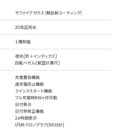
サファイアガラス（無反射コーティング）
20気圧防水
１種耐磁
夜光(針＋インデックス)
回転ベゼル(航空計算尺)
充電警告機能
過充電防止機能
クイックスタート機能
フル充電時約9ヶ月可動
日付表示
日付早修正機能
24時間表示
1/5秒クロノグラフ(60分計)