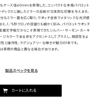
もケース径40mmを実現した、コンパクトな本格パイロット
ンデックスに施したミラーの反射が立体的な印象を与えます。
部分もミラー面を広く取り、ウオッチ全体でメタリックな光沢感
え、1／5秒クロノの目盛りも細かく刻み、パイロットウオッチ
。金属文字板だからこそ実現できたシルバー・サーモン・カーキ
ージカラーである赤をアクセントとしてプラスし、視認性をよ
性と操作性、ラグジュアリーな輝きが魅力の1本です。
は実際の商品と異なる場合があります。
製品スペックを見る
カートに入れる