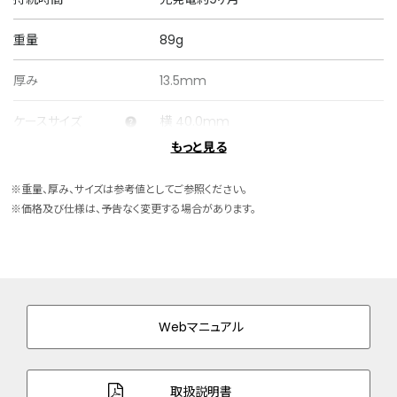
重量
89g
厚み
13.5mm
ケースサイズ
横 40.0mm
もっと見る
ケース素材
ステンレス
※重量、厚み、サイズは参考値としてご参照ください。
バンド素材・タイプ
牛革
※価格及び仕様は、予告なく変更する場合があります。
美錠タイプ
バンド幅
20.0mm
バンド調整可能サイ
142～192mm
ズ
Webマニュアル
ガラス
サファイアガラス（無反射コーティング）
取扱説明書