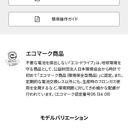
防水性能
20気圧防水
耐磁性能
１種耐磁
簡易操作ガイド
デザイン特徴
夜光(針＋インデックス)
回転ベゼル(航空計算尺)
機能
充電警告機能
エコマーク商品
過充電防止機能
クイックスタート機能
不要な電池を排出しない「エコ・ドライブ」は、地球環境を
フル充電時約9ヶ月可動
守る商品として、公益財団法人日本環境協会から時計で
初めて「エコマーク商品（環境保全型商品）」に認定。また、
日付表示
定期的な電池交換レス以外にも、生産時のフロンガス使
日付早修正機能
用を全廃するなど、環境問題に対してきめ細かな配慮が
24時間表示
行われています。（エコマーク認定番号06 134 011）
1/5秒クロノグラフ(60分計)
付属品
限定BOX
モデルバリエーション
メーカー保証
国際保証3年間(購入後1年以内にMY
CITIZENご登録で国内保証5年間)