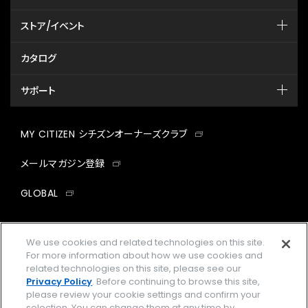
ストア/イベント
カタログ
サポート
MY CITIZEN シチズンオーナーズクラブ
メールマガジン登録
GLOBAL
facebook
instagram
twitter
yout
We use cookies and related technologies on this site.
For more information about how we use cookies and
related technologies on this site, please see our
Privacy Policy
. Before continuing to browse this site,
企業情報
ご利用規約
please review your cookie settings and confirm your
selection. You can change them at any time by