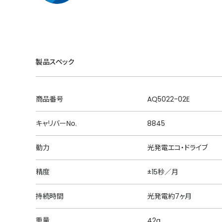
製品スペック
商品番号
AQ5022-02E
キャリバーNo.
8845
動力
光発電エコ・ドライブ
精度
±15秒／月
持続時間
光発電約7ヶ月
重量
42g