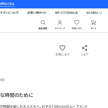
条件はこちら
シチズンについて
お買い物ガイド
MY CITIZENとは
GLOBAL
製品検索
マイページ
お気に入り
カート
エコ・ドライブ ワン
お気に入り
シェア
00)
な時間のために
の時間を愉しむ大人たちへ。わずか1.00mmのムーブメント