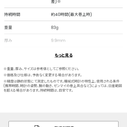
差)※
持続時間
約40時間(最大巻上時)
重量
83g
厚み
9.9mm
ケースサイズ
横 32.0mm
もっと見る
ケース素材
ステンレス
※重量、厚み、サイズは参考値としてご参照ください。
※価格及び仕様は、予告なく変更する場合があります。
ケース表面処理
めっき(ウォームゴールド色)
※精度は静的状態にて測定したものです。機械式時計の特性上、使用される条件
(携帯時間、時計の姿勢、腕の動き、ゼンマイの巻上具合など)によっては、日差範囲
を超える場合があります。持続時間は、目安です。
バンド素材・タイプ
ステンレス
三ツ折れプッシュタイプ
バンド調整可能サイ
130～184mm
ズ