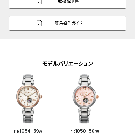
取扱説明書
ガラス
球面サファイアガラス
防水性能
5気圧防水
簡易操作ガイド
耐磁性能
１種耐磁
デザイン特徴
夜光(針)
機能
振動数：28,800回／時
モデルバリエーション
石数：21石
原産国
日本製
メーカー保証
国際保証3年間(購入後1年以内にMY
CITIZENご登録で国内保証5年間)
PR1054-59A
PR1050-50W