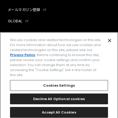
メールマガジン登録
GLOBAL
facebook
instagram
twitter
yout
We use cookies and related technologies on this site.
For more information about how we use cookies and
related technologies on this site, please see our
Privacy Policy
. Before continuing to browse this site,
企業情報
ご利用規約
please review your cookie settings and confirm your
selection. You can change them at any time by
プライバシーポリシー
Cookies Settings
accessing the "Cookie Settings" link in the footer of
this site.
特定商取引法に基づく表示
Cookies Settings
Amazon PayはAmazon.com, Inc.またはその関連会社の商標です。
楽天ペイは楽天株式会社の登録商標です。
Decline All Optional cookies
© 2026 CITIZEN WATCH CO., LTD.
Accept All Cookies