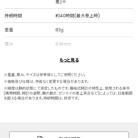
差)※
持続時間
約40時間(最大巻上時)
重量
83g
厚み
9.9mm
ケースサイズ
横 32.0mm
もっと見る
ケース素材
ステンレス
※重量、厚み、サイズは参考値としてご参照ください。
※価格及び仕様は、予告なく変更する場合があります。
バンド素材・タイプ
ステンレス
※精度は静的状態にて測定したものです。機械式時計の特性上、使用される条件
(携帯時間、時計の姿勢、腕の動き、ゼンマイの巻上具合など)によっては、日差範囲
三ツ折れプッシュタイプ
を超える場合があります。持続時間は、目安です。
バンド調整可能サイ
130～184mm
ズ
ガラス
球面サファイアガラス