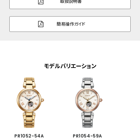
取扱説明書
防水性能
5気圧防水
耐磁性能
１種耐磁
簡易操作ガイド
デザイン特徴
夜光(針)
機能
振動数：28,800回／時
石数：21石
モデルバリエーション
原産国
日本製
メーカー保証
国際保証3年間(購入後1年以内にMY
CITIZENご登録で国内保証5年間)
PR1052-54A
PR1054-59A