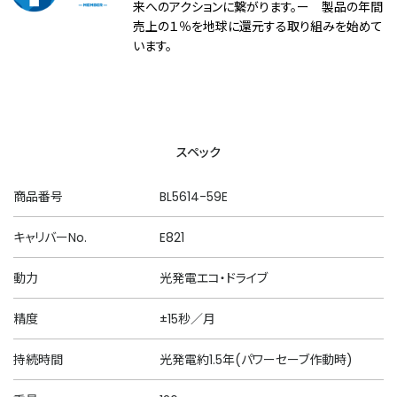
来へのアクションに繋がります。ー 製品の年間
売上の１％を地球に還元する取り組みを始めて
います。
スペック
商品番号
BL5614-59E
キャリバーNo.
E821
動力
光発電エコ・ドライブ
精度
±15秒／月
持続時間
光発電約1.5年(パワーセーブ作動時)