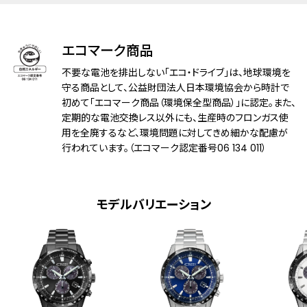
防水性能
10気圧防水
デザイン特徴
夜光(針＋インデックス)
エコマーク商品
不要な電池を排出しない「エコ・ドライブ」は、地球環境を
機能
充電警告機能
守る商品として、公益財団法人日本環境協会から時計で
過充電防止機能
初めて「エコマーク商品（環境保全型商品）」に認定。また、
パワーセーブ機能
定期的な電池交換レス以外にも、生産時のフロンガス使
時刻合わせ告知機能
用を全廃するなど、環境問題に対してきめ細かな配慮が
フル充電時約1.5年可動(パワーセーブ作動
行われています。（エコマーク認定番号06 134 011）
時)
パーペチュアルカレンダー
日付表示
日付早修正機能
モデルバリエーション
24時間表示
1/20秒クロノグラフ(60分計)
ローカルタイム機能
アラーム
メーカー保証
国際保証3年間(購入後1年以内にMY