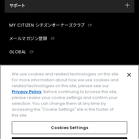
サポート
MY CITIZEN シチズンオーナーズクラブ
メールマガジン登録
GLOBAL
facebook
instagram
twitter
yout
We use cookies and related technologies on this site.
For more information about how we use cookies and
related technologies on this site, please see our
Privacy Policy
. Before continuing to browse this site,
企業情報
ご利用規約
please review your cookie settings and confirm your
selection. You can change them at any time by
プライバシーポリシー
Cookies Settings
accessing the "Cookie Settings" link in the footer of
this site.
特定商取引法に基づく表示
Cookies Settings
Amazon PayはAmazon.com, Inc.またはその関連会社の商標です。
楽天ペイは楽天株式会社の登録商標です。