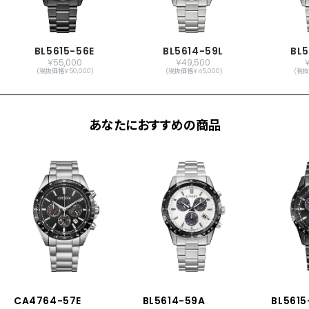
CITIZENご登録で国内保証5年間)
BL5615-56E
BL5614-59L
BL
￥55,000
￥49,500
(税抜価格￥50,000)
(税抜価格￥45,000)
(税抜
あなたにおすすめの商品
CA4764-57E
BL5614-59A
BL5615