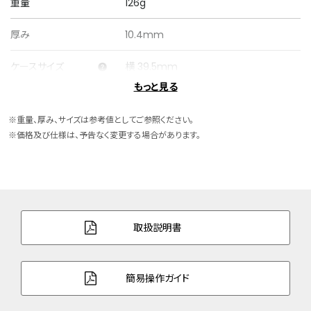
重量
126g
厚み
10.4mm
ケースサイズ
横 39.5mm
もっと見る
ケース素材
ステンレス
※重量、厚み、サイズは参考値としてご参照ください。
ケース表面処理
一部めっき(ジェットブラック色)
※価格及び仕様は、予告なく変更する場合があります。
バンド素材・タイプ
ステンレス
三ツ折れプッシュタイプ
バンド幅
20.0mm
取扱説明書
バンド調整可能サイ
136～206mm
ズ
簡易操作ガイド
ガラス
クリスタルガラス