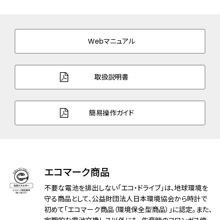
三ツ折れプッシュタイプ
バンド幅
20.0mm
Webマニュアル
バンド調整可能サイ
150～194mm
ズ
取扱説明書
ガラス
サファイアガラス
防水性能
5気圧防水
簡易操作ガイド
機能
充電警告機能
過充電防止機能
クイックスタート機能
フル充電時約6ヶ月可動
エコマーク商品
シンプルアジャスト
不要な電池を排出しない「エコ・ドライブ」は、地球環境を
原産国
日本製
守る商品として、公益財団法人日本環境協会から時計で
初めて「エコマーク商品（環境保全型商品）」に認定。また、