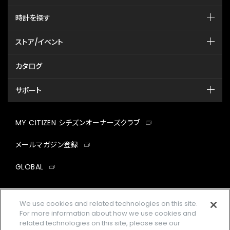
時計を探す
ストア/イベント
カタログ
サポート
MY CITIZEN シチズンオーナーズクラブ
メールマガジン登録
GLOBAL
facebook
instagram
twitter
yout
We use cookies and related technologies on this site.
For more information about how we use cookies and
related technologies on this site, please see our