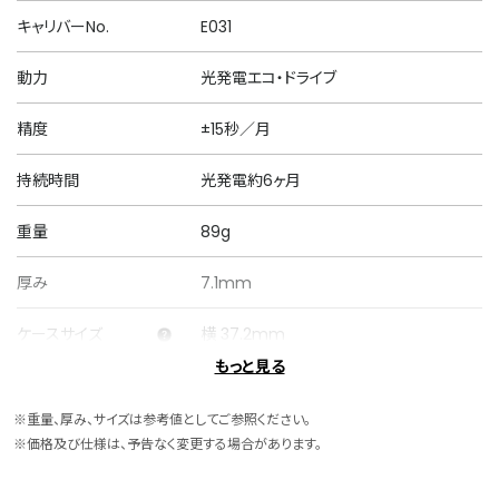
キャリバーNo.
E031
動力
光発電エコ・ドライブ
精度
±15秒／月
持続時間
光発電約6ヶ月
重量
89g
厚み
7.1mm
ケースサイズ
横 37.2mm
もっと見る
ケース素材
ステンレス
※重量、厚み、サイズは参考値としてご参照ください。
ケース表面処理
一部めっき(ピンクゴールド色)
※価格及び仕様は、予告なく変更する場合があります。
バンド素材・タイプ
ステンレス