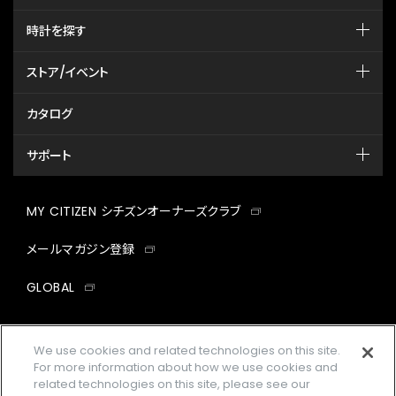
時計を探す
ストア/イベント
カタログ
サポート
MY CITIZEN シチズンオーナーズクラブ
メールマガジン登録
GLOBAL
facebook
instagram
twitter
yout
We use cookies and related technologies on this site.
For more information about how we use cookies and
related technologies on this site, please see our