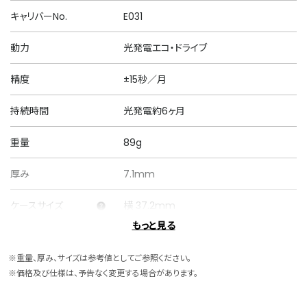
キャリバーNo.
E031
動力
光発電エコ・ドライブ
精度
±15秒／月
持続時間
光発電約6ヶ月
重量
89g
厚み
7.1mm
ケースサイズ
横 37.2mm
もっと見る
ケース素材
ステンレス
※重量、厚み、サイズは参考値としてご参照ください。
バンド素材・タイプ
ステンレス
※価格及び仕様は、予告なく変更する場合があります。
三ツ折れプッシュタイプ