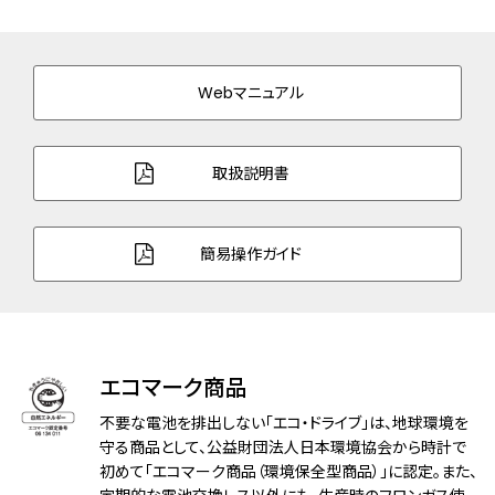
バンド幅
20.0mm
バンド調整可能サイ
150～194mm
ズ
Webマニュアル
ガラス
サファイアガラス
取扱説明書
防水性能
5気圧防水
機能
充電警告機能
簡易操作ガイド
過充電防止機能
クイックスタート機能
フル充電時約6ヶ月可動
シンプルアジャスト
エコマーク商品
原産国
日本製
不要な電池を排出しない「エコ・ドライブ」は、地球環境を
メーカー保証
国際保証3年間(購入後1年以内にMY
守る商品として、公益財団法人日本環境協会から時計で
初めて「エコマーク商品（環境保全型商品）」に認定。また、
CITIZENご登録で国内保証5年間)