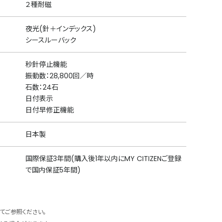
２種耐磁
夜光(針＋インデックス)
シースルーバック
秒針停止機能
振動数：28,800回／時
石数：24石
日付表示
日付早修正機能
日本製
国際保証3年間(購入後1年以内にMY CITIZENご登録
で国内保証5年間)
てご参照ください。