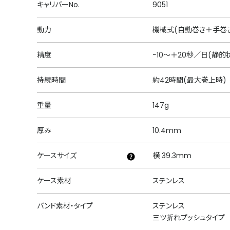
キャリバーNo.
9051
動力
機械式(自動巻き＋手巻
精度
−10～＋20秒／日(静
持続時間
約42時間(最大巻上時)
重量
147g
厚み
10.4mm
ケースサイズ
横 39.3mm
ケース素材
ステンレス
バンド素材・タイプ
ステンレス
三ツ折れプッシュタイプ