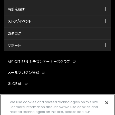
時計を探す
ストア/イベント
カタログ
サポート
MY CITIZEN シチズンオーナーズクラブ
メールマガジン登録
GLOBAL
facebook
instagram
twitter
yout
We use cookies and related technologies on this site.
For more information about how we use cookies and
related technologies on this site, please see our