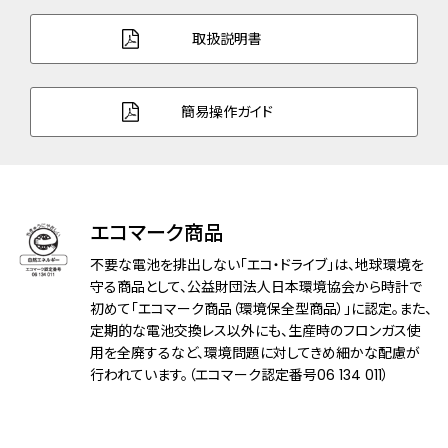
ガラス
球面サファイアガラス（無反射コーティン
取扱説明書
グ）
防水性能
5気圧防水
簡易操作ガイド
アレルギーレベル
耐ニッケルアレルギー
耐磁性能
１種耐磁
エコマーク商品
デザイン特徴
白蝶貝文字板
不要な電池を排出しない「エコ・ドライブ」は、地球環境を
機能
充電警告機能
守る商品として、公益財団法人日本環境協会から時計で
初めて「エコマーク商品（環境保全型商品）」に認定。また、
過充電防止機能
定期的な電池交換レス以外にも、生産時のフロンガス使
フル充電時約7ヶ月可動
用を全廃するなど、環境問題に対してきめ細かな配慮が
行われています。（エコマーク認定番号06 134 011）
原産国
日本製
メーカー保証
国際保証3年間(購入後1年以内にMY
CITIZENご登録で国内保証5年間)