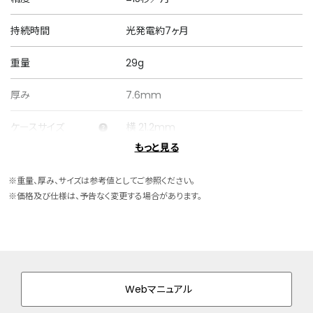
持続時間
光発電約7ヶ月
重量
29g
厚み
7.6mm
ケースサイズ
横 21.2mm
もっと見る
ケース素材
スーパーチタニウム
※重量、厚み、サイズは参考値としてご参照ください。
ケース表面処理
デュラテクトプラチナ・デュラテクトピンク
※価格及び仕様は、予告なく変更する場合があります。
(ライトシルバー色・ピンクゴールド色)
バンド素材・タイプ
スーパーチタニウム
三ツ折れプッシュタイプ
バンド調整可能サイ
135～174mm
Webマニュアル
ズ