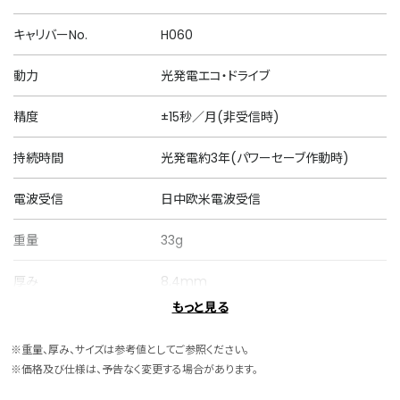
キャリバーNo.
H060
動力
光発電エコ・ドライブ
精度
±15秒／月(非受信時)
持続時間
光発電約3年(パワーセーブ作動時)
電波受信
日中欧米電波受信
重量
33g
厚み
8.4mm
もっと見る
ケースサイズ
横 25.0mm
※重量、厚み、サイズは参考値としてご参照ください。
ケース素材
スーパーチタニウム
※価格及び仕様は、予告なく変更する場合があります。