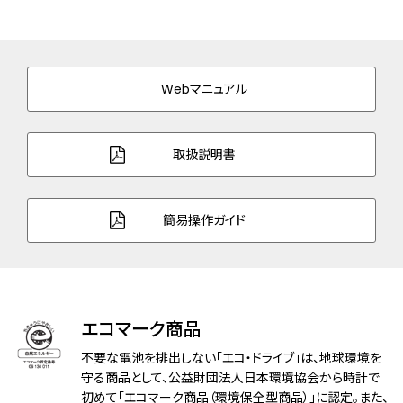
ケース表面処理
デュラテクトプラチナ(ライトシルバー色)
バンド素材・タイプ
スーパーチタニウム
三ツ折れプッシュタイプ
Webマニュアル
バンド調整可能サイ
131～188mm
ズ
取扱説明書
ガラス
球面サファイアガラス（クラリティ・コーティ
ング）
簡易操作ガイド
防水性能
5気圧防水
アレルギーレベル
耐ニッケルアレルギー
耐磁性能
１種耐磁
エコマーク商品
デザイン特徴
白蝶貝文字板
不要な電池を排出しない「エコ・ドライブ」は、地球環境を
夜光(針)
守る商品として、公益財団法人日本環境協会から時計で
初めて「エコマーク商品（環境保全型商品）」に認定。また、