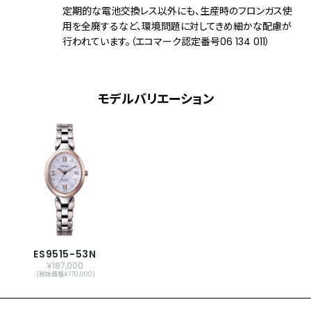
定期的な電池交換レス以外にも、生産時のフロンガス使
機能
充電残量表示機能
用を全廃するなど、環境問題に対してきめ細かな配慮が
充電警告機能
行われています。（エコマーク認定番号06 134 011）
過充電防止機能
パワーセーブ機能
フル充電時約3年可動(パワーセーブ作動
時)
モデルバリエーション
日中欧米電波受信
受信局自動選択機能
定時受信機能
強制受信機能
パーペチュアルカレンダー
日付表示
ダイレクトフライト
ワールドタイム機能(24時差)
サマータイム機能
パーフェックス(JIS1種耐磁、衝撃検知機
ES9515-53N
￥187,000
能、針自動補正機能)
(税抜価格￥170,000)
原産国
日本製