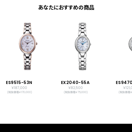
あなたにおすすめの商品
メーカー保証
国際保証3年間(購入後1年以内にMY
CITIZENご登録で国内保証5年間)
ES9515-53N
EX2040-55A
ES947
￥187,000
￥82,500
￥121
(税抜価格￥170,000)
(税抜価格￥75,000)
(税抜価格￥1