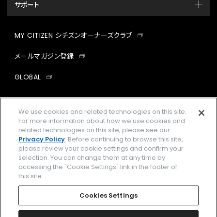
サポート
MY CITIZEN シチズンオーナーズクラブ
メールマガジン登録
GLOBAL
facebook
instagram
twitter
yout
We use cookies and related technologies on this site.
For more information about how we use cookies and
related technologies on this site, please see our
Privacy Policy
. Before continuing to browse this site,
企業情報
ご利用規約
please review your cookie settings and confirm your
selection. You can change them at any time by
プライバシーポリシー
Cookies Settings
accessing the "Cookie Settings" link in the footer of
this site.
特定商取引法に基づく表示
Cookies Settings
Amazon PayはAmazon.com, Inc.またはその関連会社の商標です。
楽天ペイは楽天株式会社の登録商標です。