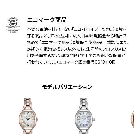
アレルギーレベル
耐ニッケルアレルギー
耐磁性能
１種耐磁
エコマーク商品
デザイン特徴
白蝶貝文字板
不要な電池を排出しない「エコ・ドライブ」は、地球環境を
守る商品として、公益財団法人日本環境協会から時計で
機能
初めて「エコマーク商品（環境保全型商品）」に認定。また、
充電残量表示機能
定期的な電池交換レス以外にも、生産時のフロンガス使
充電警告機能
用を全廃するなど、環境問題に対してきめ細かな配慮が
過充電防止機能
行われています。（エコマーク認定番号06 134 011）
パワーセーブ機能
フル充電時約3年可動(パワーセーブ作動
時)
日中欧米電波受信
モデルバリエーション
受信局自動選択機能
定時受信機能
強制受信機能
パーペチュアルカレンダー
日付表示
ダイレクトフライト
ワールドタイム機能(24時差)