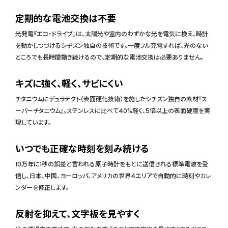
定期的な電池交換は不要
光発電『エコ・ドライブ』は、太陽光や室内のわずかな光を電気に換え、時計
を動かしつづけるシチズン独自の技術です。一度フル充電すれば、光のない
ところでも長時間動き続けるので、定期的な電池交換は必要ありません。
キズに強く、軽く、サビにくい
チタニウムにデュラテクト（表面硬化技術）を施したシチズン独自の素材『ス
ーパーチタニウム』。ステンレスに比べて40%軽く、5倍以上の表面硬度を実
現しています。
いつでも正確な時刻を刻み続ける
10万年に1秒の誤差と言われる原子時計をもとに送信される標準電波を受
信し、日本、中国、ヨーロッパ、アメリカの世界4エリアで自動的に時刻やカレ
ンダーを修正します。
反射を抑えて、文字板を見やすく