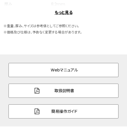
厚み
8.2mm
もっと見る
ケースサイズ
横 24.7mm
※重量、厚み、サイズは参考値としてご参照ください。
ケース素材
スーパーチタニウム
※価格及び仕様は、予告なく変更する場合があります。
ケース表面処理
デュラテクトプラチナ(ライトシルバー色)
バンド素材・タイプ
スーパーチタニウム
三ツ折れプッシュタイプ
Webマニュアル
バンド調整可能サイ
131～188mm
ズ
取扱説明書
ガラス
球面サファイアガラス（クラリティ・コーティ
ング）
簡易操作ガイド
防水性能
5気圧防水