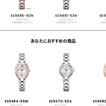
サマータイム機能
パーフェックス(JIS1種耐磁、衝撃検知機
能、針自動補正機能)
ES9486-50N
ES9481-53N
ES
￥154,000
￥275,000
￥
(税抜価格￥140,000)
(税抜価格￥250,000)
(税抜
原産国
日本製
メーカー保証
国際保証3年間(購入後1年以内にMY
あなたにおすすめの商品
CITIZENご登録で国内保証5年間)
ES9484-55W
ES9470-50A
ES948
￥187,000
￥121,000
￥132,