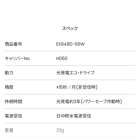
スペック
商品番号
ES9480-56W
キャリバーNo.
H060
動力
光発電エコ・ドライブ
精度
±15秒／月(非受信時)
持続時間
光発電約3年(パワーセーブ作動時)
電波受信
日中欧米電波受信
重量
33g