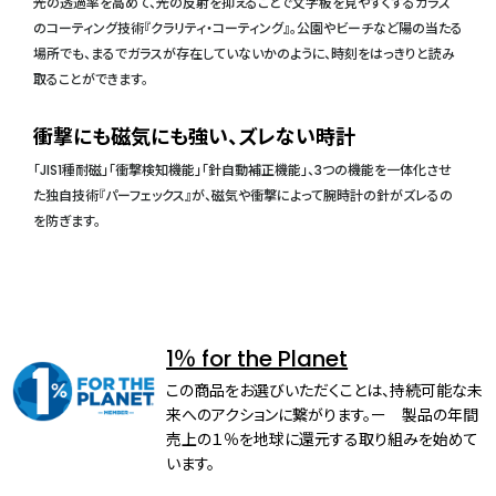
光の透過率を高めて、光の反射を抑えることで文字板を見やすくするガラス
のコーティング技術『クラリティ・コーティング』。公園やビーチなど陽の当たる
場所でも、まるでガラスが存在していないかのように、時刻をはっきりと読み
取ることができます。
衝撃にも磁気にも強い、ズレない時計
「JIS1種耐磁」「衝撃検知機能」「針自動補正機能」、3つの機能を一体化させ
た独自技術『パーフェックス』が、磁気や衝撃によって腕時計の針がズレるの
を防ぎます。
1％ for the Planet
この商品をお選びいただくことは、持続可能な未
来へのアクションに繋がります。ー 製品の年間
売上の１％を地球に還元する取り組みを始めて
います。