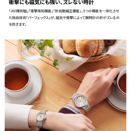
衝撃にも磁気にも強い、ズレない時計
「JIS1種耐磁」「衝撃検知機能」「針自動補正機能」、3つの機能を一体化させ
た独自技術『パーフェックス』が、磁気や衝撃によって腕時計の針がズレるの
を防ぎます。