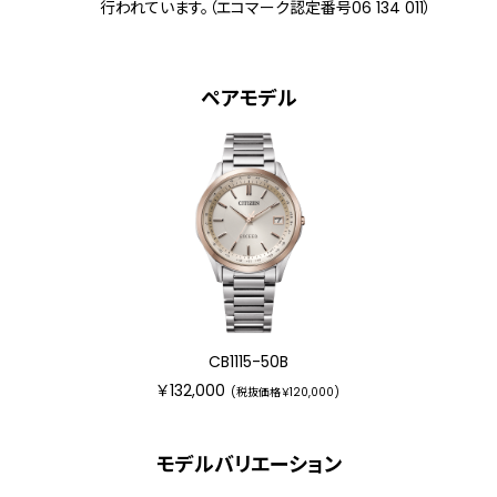
行われています。（エコマーク認定番号06 134 011）
機能
充電残量表示機能
充電警告機能
過充電防止機能
パワーセーブ機能
ペアモデル
フル充電時約3年可動(パワーセーブ作動
時)
日中欧米電波受信
受信局自動選択機能
定時受信機能
強制受信機能
パーペチュアルカレンダー
日付表示
ダイレクトフライト
ワールドタイム機能(24時差)
CB1115-50B
サマータイム機能
￥132,000
パーフェックス(JIS1種耐磁、衝撃検知機
(税抜価格￥120,000)
能、針自動補正機能)
モデルバリエーション
原産国
日本製