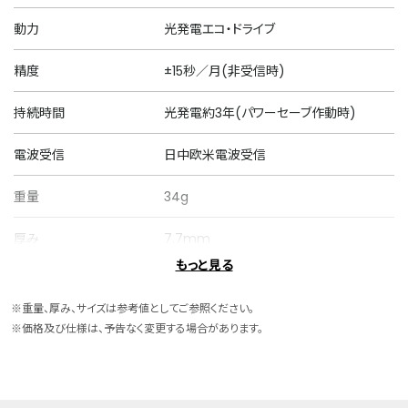
動力
光発電エコ・ドライブ
精度
±15秒／月(非受信時)
持続時間
光発電約3年(パワーセーブ作動時)
電波受信
日中欧米電波受信
重量
34g
厚み
7.7mm
もっと見る
ケースサイズ
横 26.6mm
※重量、厚み、サイズは参考値としてご参照ください。
ケース素材
スーパーチタニウム
※価格及び仕様は、予告なく変更する場合があります。
ケース表面処理
デュラテクトプラチナ・デュラテクトサクラ
ピンク(ライトシルバー色・サクラ色)