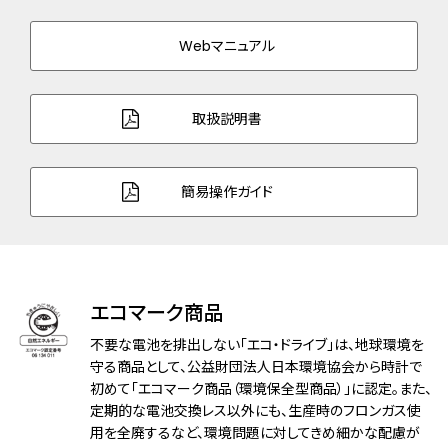
バンド素材・タイプ
スーパーチタニウム
三ツ折れプッシュタイプ
Webマニュアル
バンド幅
13.0mm
取扱説明書
バンド調整可能サイ
124～184mm
ズ
簡易操作ガイド
ガラス
サファイアガラス（クラリティ・コーティン
グ）
防水性能
5気圧防水
エコマーク商品
アレルギーレベル
耐ニッケルアレルギー
不要な電池を排出しない「エコ・ドライブ」は、地球環境を
耐磁性能
１種耐磁
守る商品として、公益財団法人日本環境協会から時計で
初めて「エコマーク商品（環境保全型商品）」に認定。また、
定期的な電池交換レス以外にも、生産時のフロンガス使
デザイン特徴
文字板部品：再生素材
用を全廃するなど、環境問題に対してきめ細かな配慮が