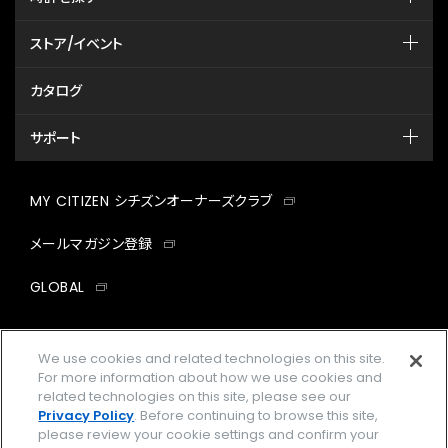
ストア/イベント
カタログ
サポート
MY CITIZEN シチズンオーナーズクラブ
メールマガジン登録
GLOBAL
facebook
instagram
twitter
yout
We use cookies and related technologies on this site.
For more information about how we use cookies and
related technologies on this site, please see our
Privacy Policy
. Before continuing to browse this site,
企業情報
ご利用規約
please review your cookie settings and confirm your