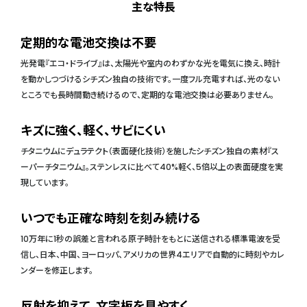
主な特長
定期的な電池交換は不要
光発電『エコ・ドライブ』は、太陽光や室内のわずかな光を電気に換え、時計
を動かしつづけるシチズン独自の技術です。一度フル充電すれば、光のない
ところでも長時間動き続けるので、定期的な電池交換は必要ありません。
キズに強く、軽く、サビにくい
チタニウムにデュラテクト（表面硬化技術）を施したシチズン独自の素材『ス
ーパーチタニウム』。ステンレスに比べて40%軽く、5倍以上の表面硬度を実
現しています。
いつでも正確な時刻を刻み続ける
10万年に1秒の誤差と言われる原子時計をもとに送信される標準電波を受
信し、日本、中国、ヨーロッパ、アメリカの世界4エリアで自動的に時刻やカレ
ンダーを修正します。
反射を抑えて、文字板を見やすく