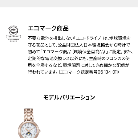
アレルギーレベル
耐ニッケルアレルギー
耐磁性能
１種耐磁
エコマーク商品
デザイン特徴
白蝶貝文字板 白蝶貝彫刻
不要な電池を排出しない「エコ・ドライブ」は、地球環境を
文字板：ダイヤモンド入
守る商品として、公益財団法人日本環境協会から時計で
初めて「エコマーク商品（環境保全型商品）」に認定。また、
定期的な電池交換レス以外にも、生産時のフロンガス使
機能
充電残量表示機能
用を全廃するなど、環境問題に対してきめ細かな配慮が
充電警告機能
行われています。（エコマーク認定番号06 134 011）
過充電防止機能
パワーセーブ機能
フル充電時約4年可動(パワーセーブ作動
時)
モデルバリエーション
日中欧米電波受信
受信局自動選択機能
定時受信機能
強制受信機能
絵表示(サンアンドムーン)
ダイレクトフライト