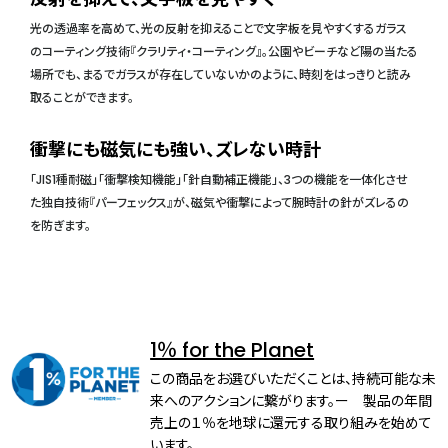
光の透過率を高めて、光の反射を抑えることで文字板を見やすくするガラス
のコーティング技術『クラリティ・コーティング』。公園やビーチなど陽の当たる
場所でも、まるでガラスが存在していないかのように、時刻をはっきりと読み
取ることができます。
衝撃にも磁気にも強い、ズレない時計
「JIS1種耐磁」「衝撃検知機能」「針自動補正機能」、3つの機能を一体化させ
た独自技術『パーフェックス』が、磁気や衝撃によって腕時計の針がズレるの
を防ぎます。
1％ for the Planet
この商品をお選びいただくことは、持続可能な未
来へのアクションに繋がります。ー 製品の年間
売上の１％を地球に還元する取り組みを始めて
います。