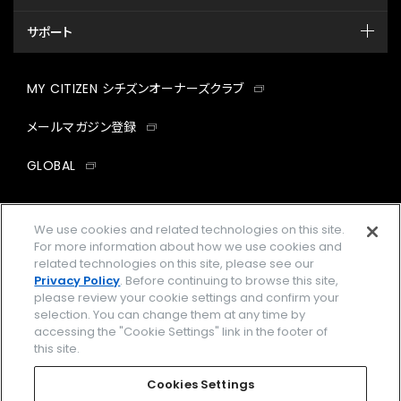
サポート
MY CITIZEN シチズンオーナーズクラブ
メールマガジン登録
GLOBAL
facebook
instagram
twitter
yout
We use cookies and related technologies on this site.
For more information about how we use cookies and
related technologies on this site, please see our
Privacy Policy
. Before continuing to browse this site,
企業情報
ご利用規約
please review your cookie settings and confirm your
selection. You can change them at any time by
プライバシーポリシー
Cookies Settings
accessing the "Cookie Settings" link in the footer of
this site.
特定商取引法に基づく表示
Cookies Settings
Amazon PayはAmazon.com, Inc.またはその関連会社の商標です。