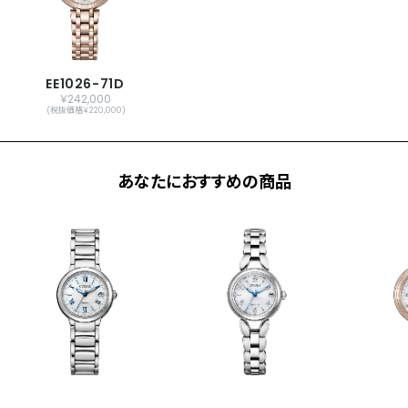
ワールドタイム機能(24時差)
サマータイム機能
パーフェックス(JIS1種耐磁、衝撃検知機
能、針自動補正機能)
EE1026-71D
￥242,000
(税抜価格￥220,000)
原産国
日本製
メーカー保証
国際保証3年間(購入後1年以内にMY
あなたにおすすめの商品
CITIZENご登録で国内保証5年間)