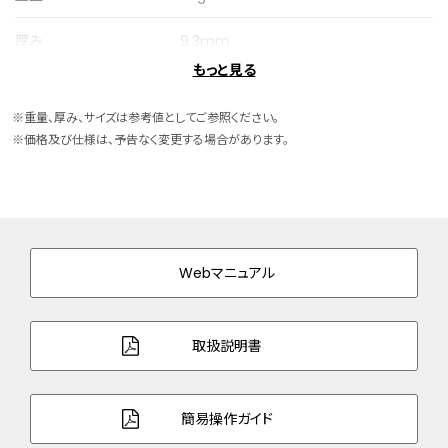
厚み
9.3mm
もっと見る
ケースサイズ
横 28.2mm
※重量、厚み、サイズは参考値としてご参照ください。
ケース素材
スーパーチタニウム
※価格及び仕様は、予告なく変更する場合があります。
ケース表面処理
デュラテクトプラチナ(ライトシルバー色)
バンド素材・タイプ
スーパーチタニウム
三ツ折れプッシュタイプ
Webマニュアル
バンド調整可能サイ
128～182mm
ズ
取扱説明書
ガラス
球面サファイアガラス（クラリティ・コーティ
ング）
簡易操作ガイド
防水性能
5気圧防水