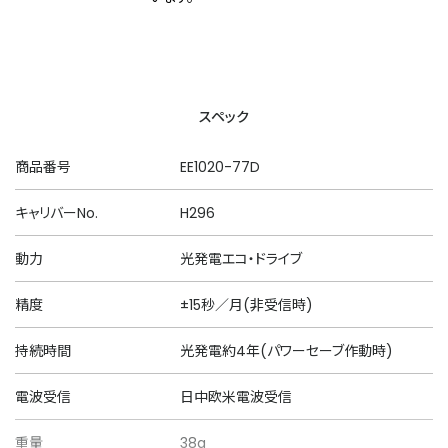
スペック
商品番号
EE1020-77D
キャリバーNo.
H296
動力
光発電エコ・ドライブ
精度
±15秒／月(非受信時)
持続時間
光発電約4年(パワーセーブ作動時)
電波受信
日中欧米電波受信
重量
38g