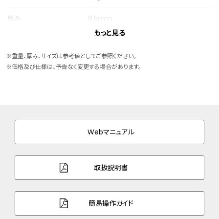
厚み
8.5mm
もっと見る
ケースサイズ
横 38.0mm
※重量、厚み、サイズは参考値としてご参照ください。
ケース素材
スーパーチタニウム
※価格及び仕様は、予告なく変更する場合があります。
ケース表面処理
デュラテクトプラチナ(ライトシルバー色)
バンド素材・タイプ
スーパーチタニウム
三ツ折れプッシュタイプ
Webマニュアル
バンド幅
19.0mm
バンド調整可能サイ
146～212mm
取扱説明書
ズ
ガラス
サファイアガラス（クラリティ・コーティン
簡易操作ガイド
グ）