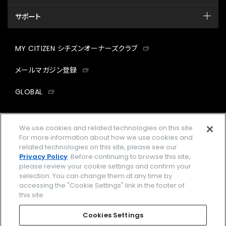
サポート
MY CITIZEN シチズンオーナーズクラブ
メールマガジン登録
GLOBAL
facebook
instagram
twitter
yout
We use cookies and related technologies on this site.
For more information about how we use cookies and
related technologies on this site, please see our
Privacy Policy
. Before continuing to browse this site,
企業情報
ご利用規約
please review your cookie settings and confirm your
selection. You can change them at any time by
プライバシーポリシー
Cookies Settings
accessing the "Cookie Settings" link in the footer of
this site.
特定商取引法に基づく表示
Cookies Settings
Amazon PayはAmazon.com, Inc.またはその関連会社の商標です。