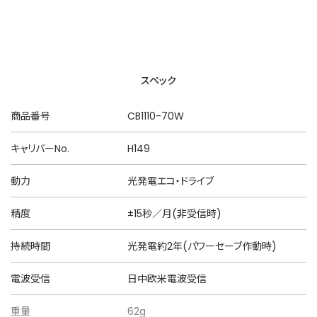
スペック
商品番号
CB1110-70W
キャリバーNo.
H149
動力
光発電エコ・ドライブ
精度
±15秒／月(非受信時)
持続時間
光発電約2年(パワーセーブ作動時)
電波受信
日中欧米電波受信
重量
62g