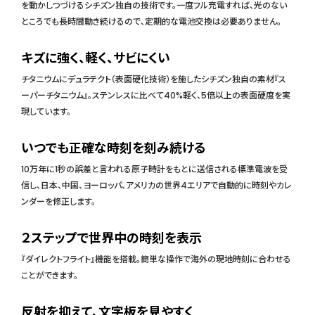
を動かしつづけるシチズン独自の技術です。一度フル充電すれば、光のない
ところでも長時間動き続けるので、定期的な電池交換は必要ありません。
キズに強く、軽く、サビにくい
チタニウムにデュラテクト（表面硬化技術）を施したシチズン独自の素材『ス
ーパーチタニウム』。ステンレスに比べて40%軽く、5倍以上の表面硬度を実
現しています。
いつでも正確な時刻を刻み続ける
10万年に1秒の誤差と言われる原子時計をもとに送信される標準電波を受
信し、日本、中国、ヨーロッパ、アメリカの世界4エリアで自動的に時刻やカレ
ンダーを修正します。
２ステップで世界中の時刻を表示
『ダイレクトフライト』機能を搭載。簡単な操作で海外の現地時刻に合わせる
ことができます。
反射を抑えて、文字板を見やすく