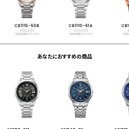
日付表示
ダイレクトフライト
ワールドタイム機能(26時差)
サマータイム機能
CB1115-50B
CB1110-61A
CB
￥132,000
￥121,000
￥
パーフェックス(JIS1種耐磁、衝撃検知機
(税抜価格￥120,000)
(税抜価格￥110,000)
(税抜
能、針自動補正機能)
原産国
日本製
あなたにおすすめの商品
メーカー保証
国際保証3年間(購入後1年以内にMY
CITIZENご登録で国内保証5年間)