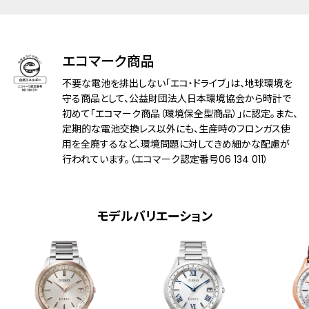
防水性能
5気圧防水
アレルギーレベル
耐ニッケルアレルギー
エコマーク商品
耐磁性能
１種耐磁
不要な電池を排出しない「エコ・ドライブ」は、地球環境を
守る商品として、公益財団法人日本環境協会から時計で
デザイン特徴
初めて「エコマーク商品（環境保全型商品）」に認定。また、
一部白蝶貝文字板
定期的な電池交換レス以外にも、生産時のフロンガス使
用を全廃するなど、環境問題に対してきめ細かな配慮が
機能
充電残量表示機能
行われています。（エコマーク認定番号06 134 011）
充電警告機能
過充電防止機能
パワーセーブ機能
フル充電時約2年可動(パワーセーブ作動
モデルバリエーション
時)
日中欧米電波受信
受信局自動選択機能
定時受信機能
強制受信機能
パーペチュアルカレンダー