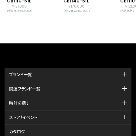
CB1110-61E
CB1140-61L
CB1110
￥121,000
￥176,000
￥121,
(税抜価格￥110,000)
(税抜価格￥160,000)
(税抜価格￥11
ブランド一覧
関連ブランド一覧
時計を探す
ストア/イベント
カタログ