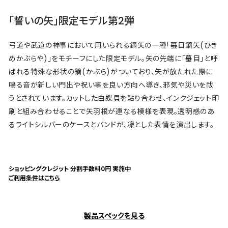
「誓いの矢」限定モデル第2弾
弓道や武道の神事において用いられる鏑矢の一種「蟇目鏑矢(ひき
めかぶらや)」をモチーフにした限定モデル。矢の先端に「蟇目」と呼
ばれる特殊な形状の鏑(かぶら)がついており、矢が放たれた際に
鳴る音が新しい門出や祝い事を良い方向へ導き、邪気や災いを祓
うとされています。カットした白蝶貝を貼り合わせ、インクジェット印
刷と組み合わせることで矢羽根が連なる模様を表現。透明感のあ
るライトシルバーのケースとバンドが、凜とした表情を演出します。
ショッピングクレジット 分割手数料0円 実施中
ご利用条件はこちら
製品スペックを見る