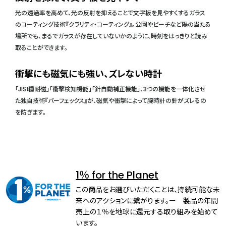
光の透過率を高めて、光の反射を抑えることで文字板を見やすくするガラス
のコーティング技術『クラリティ・コーティング』。公園やビーチなど陽の当たる
場所でも、まるでガラスが存在していないかのように、時刻をはっきりと読み
取ることができます。
衝撃にも磁気にも強い、ズレない時計
「JIS1種耐磁」「衝撃検知機能」「針自動補正機能」、3つの機能を一体化させ
た独自技術『パーフェックス』が、磁気や衝撃によって腕時計の針がズレるの
を防ぎます。
1％ for the Planet
この商品をお選びいただくことは、持続可能な未
来へのアクションに繋がります。ー 製品の年間
売上の１％を地球に還元する取り組みを始めて
います。