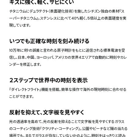
キズに強く、軽く、サビにくい
チタニウムにデュラテクト（表面硬化技術）を施したシチズン独自の素材『ス
ーパーチタニウム』。ステンレスに比べて40%軽く、5倍以上の表面硬度を実
現しています。
いつでも正確な時刻を刻み続ける
10万年に1秒の誤差と言われる原子時計をもとに送信される標準電波を受
信し、日本、中国、ヨーロッパ、アメリカの世界4エリアで自動的に時刻やカレ
ンダーを修正します。
２ステップで世界中の時刻を表示
『ダイレクトフライト』機能を搭載。簡単な操作で海外の現地時刻に合わせる
ことができます。
反射を抑えて、文字板を見やすく
光の透過率を高めて、光の反射を抑えることで文字板を見やすくするガラス
のコーティング技術『クラリティ・コーティング』。公園やビーチなど陽の当たる
場所でも、まるでガラスが存在していないかのように、時刻をはっきりと読み