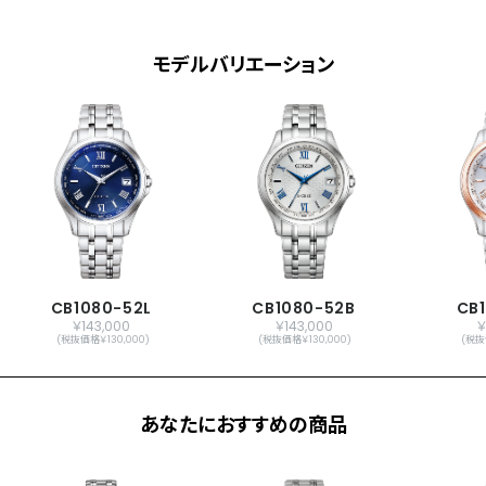
原産国
日本製
モデルバリエーション
メーカー保証
国際保証3年間(購入後1年以内にMY
CITIZENご登録で国内保証5年間)
CB1080-52L
CB1080-52B
CB
￥143,000
￥143,000
￥
(税抜価格￥130,000)
(税抜価格￥130,000)
(税抜
あなたにおすすめの商品