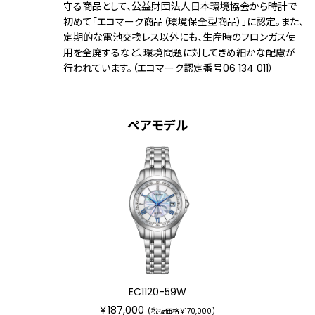
守る商品として、公益財団法人日本環境協会から時計で
デザイン特徴
初めて「エコマーク商品（環境保全型商品）」に認定。また、
一部白蝶貝文字板
定期的な電池交換レス以外にも、生産時のフロンガス使
用を全廃するなど、環境問題に対してきめ細かな配慮が
機能
充電残量表示機能
行われています。（エコマーク認定番号06 134 011）
充電警告機能
過充電防止機能
パワーセーブ機能
フル充電時約2年可動(パワーセーブ作動
ペアモデル
時)
日中欧米電波受信
受信局自動選択機能
定時受信機能
強制受信機能
パーペチュアルカレンダー
日付表示
ダイレクトフライト
ワールドタイム機能(26時差)
サマータイム機能
EC1120-59W
パーフェックス(JIS1種耐磁、衝撃検知機
￥187,000
能、針自動補正機能)
(税抜価格￥170,000)