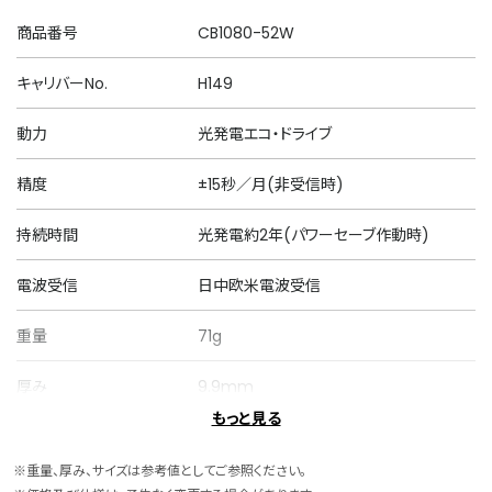
商品番号
CB1080-52W
キャリバーNo.
H149
動力
光発電エコ・ドライブ
精度
±15秒／月(非受信時)
持続時間
光発電約2年(パワーセーブ作動時)
電波受信
日中欧米電波受信
重量
71g
厚み
9.9mm
もっと見る
ケースサイズ
横 38.0mm
※重量、厚み、サイズは参考値としてご参照ください。
ケース素材
スーパーチタニウム