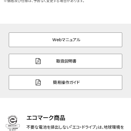
※価格及び仕様は、予告なく変更する場合があります。
ケース表面処理
デュラテクトプラチナ(ライトシルバー色)
バンド素材・タイプ
スーパーチタニウム
三ツ折れプッシュタイプ
Webマニュアル
バンド幅
19.0mm
バンド調整可能サイ
150～194mm
取扱説明書
ズ
ガラス
球面サファイアガラス（クラリティ・コーティ
簡易操作ガイド
ング）
防水性能
5気圧防水
アレルギーレベル
耐ニッケルアレルギー
エコマーク商品
耐磁性能
１種耐磁
不要な電池を排出しない「エコ・ドライブ」は、地球環境を