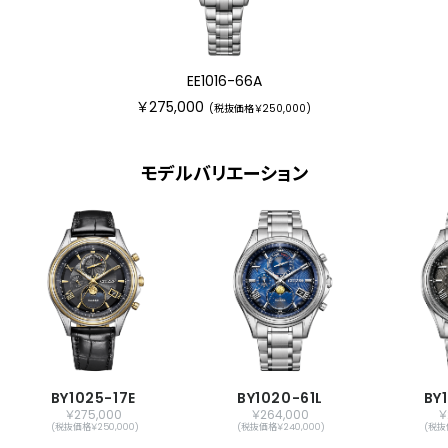
受信局自動選択機能
定時受信機能
強制受信機能
EE1016-66A
パーペチュアルカレンダー
￥275,000
(税抜価格￥250,000)
デイ＆デイト表示
ムーンフェイズ機能
月齢自動計算機能
モデルバリエーション
北・南半球月齢表示切替機能
24時間表示
ダイレクトフライト
ワールドタイム機能(24時差)
サマータイム機能
パーフェックスマルチ3000(JIS1種耐磁、衝
撃検知機能、針自動補正機能、世界4エリ
ア受信)
原産国
日本製
BY1025-17E
BY1020-61L
BY
￥275,000
￥264,000
￥
(税抜価格￥250,000)
(税抜価格￥240,000)
(税抜
メーカー保証
国際保証3年間(購入後1年以内にMY