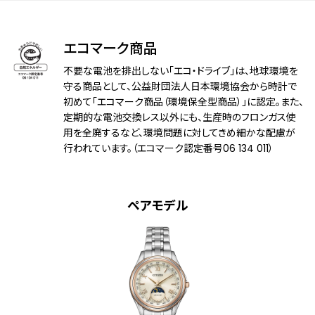
ガラス
デュアル球面サファイアガラス（クラリティ・
コーティング）
エコマーク商品
不要な電池を排出しない「エコ・ドライブ」は、地球環境を
防水性能
10気圧防水
守る商品として、公益財団法人日本環境協会から時計で
初めて「エコマーク商品（環境保全型商品）」に認定。また、
アレルギーレベル
耐ニッケルアレルギー
定期的な電池交換レス以外にも、生産時のフロンガス使
用を全廃するなど、環境問題に対してきめ細かな配慮が
耐磁性能
１種耐磁
行われています。（エコマーク認定番号06 134 011）
デザイン特徴
夜光(針)
裏ぶたに都市表示を刻印
ペアモデル
機能
充電量表示機能
充電警告機能
過充電防止機能
パワーセーブ機能
フル充電時約2.5年可動(パワーセーブ作
動時)
日中欧米電波受信