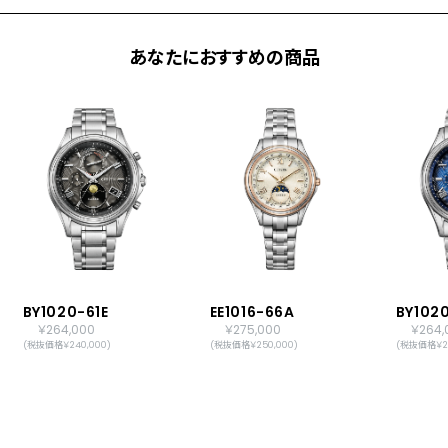
CITIZENご登録で国内保証5年間)
あなたにおすすめの商品
BY1020-61E
EE1016-66A
BY1020
￥264,000
￥275,000
￥264,
(税抜価格￥240,000)
(税抜価格￥250,000)
(税抜価格￥24