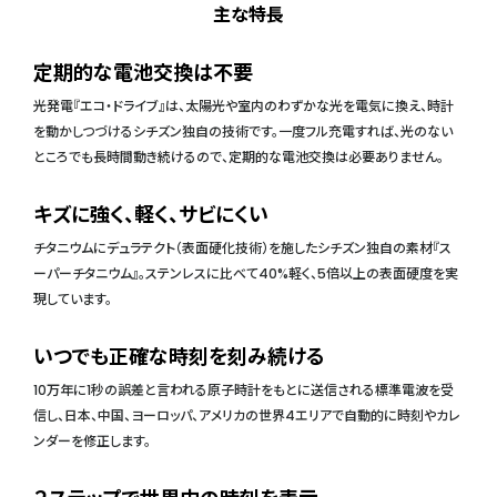
主な特長
定期的な電池交換は不要
光発電『エコ・ドライブ』は、太陽光や室内のわずかな光を電気に換え、時計
を動かしつづけるシチズン独自の技術です。一度フル充電すれば、光のない
ところでも長時間動き続けるので、定期的な電池交換は必要ありません。
キズに強く、軽く、サビにくい
チタニウムにデュラテクト（表面硬化技術）を施したシチズン独自の素材『ス
ーパーチタニウム』。ステンレスに比べて40%軽く、5倍以上の表面硬度を実
現しています。
いつでも正確な時刻を刻み続ける
10万年に1秒の誤差と言われる原子時計をもとに送信される標準電波を受
信し、日本、中国、ヨーロッパ、アメリカの世界4エリアで自動的に時刻やカレ
ンダーを修正します。