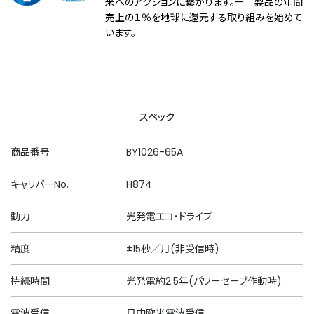
来へのアクションに繋がります。ー 製品の年間
売上の１％を地球に還元する取り組みを始めて
います。
スペック
商品番号
BY1026-65A
キャリバーNo.
H874
動力
光発電エコ・ドライブ
精度
±15秒／月(非受信時)
持続時間
光発電約2.5年(パワーセーブ作動時)
電波受信
日中欧米電波受信