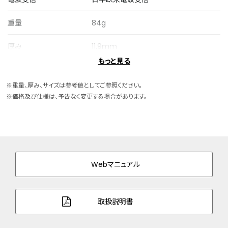
重量
84g
厚み
11.9mm
もっと見る
ケースサイズ
横 41.0mm
※重量、厚み、サイズは参考値としてご参照ください。
ケース素材
スーパーチタニウム
※価格及び仕様は、予告なく変更する場合があります。
ケース表面処理
デュラテクトプラチナ・デュラテクトサクラ
ピンク(ライトシルバー色・サクラ色)
バンド素材・タイプ
スーパーチタニウム
三ツ折れプッシュタイプ
Webマニュアル
バンド幅
20.0mm
取扱説明書
バンド調整可能サイ
126～200mm
ズ