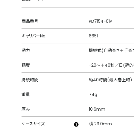
商品番号
PD7154-61P
キャリバーNo.
6651
動力
機械式(自動巻き＋手巻
精度
−20～＋40秒／日(静
持続時間
約40時間(最大巻上時)
重量
74g
厚み
10.6mm
ケースサイズ
横 29.0mm