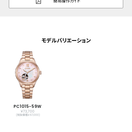
簡易操作ガイド
ガラス
サファイアガラス
防水性能
10気圧防水
デザイン特徴
シースルーバック
モデルバリエーション
機能
秒針停止機能
振動数：21,600回／時
石数：21石
原産国
日本製
メーカー保証
国際保証3年間(購入後1年以内にMY
CITIZENご登録で国内保証5年間)
PC1015-59W
￥73,700
(税抜価格￥67,000)