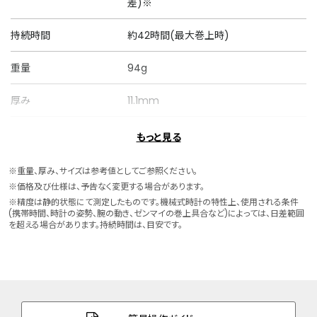
差)※
持続時間
約42時間(最大巻上時)
重量
94g
厚み
11.1mm
ケースサイズ
横 34.0mm
もっと見る
ケース素材
ステンレス
※重量、厚み、サイズは参考値としてご参照ください。
※価格及び仕様は、予告なく変更する場合があります。
バンド素材・タイプ
ステンレス
※精度は静的状態にて測定したものです。機械式時計の特性上、使用される条件
(携帯時間、時計の姿勢、腕の動き、ゼンマイの巻上具合など)によっては、日差範囲
三ツ折れプッシュタイプ
を超える場合があります。持続時間は、目安です。
バンド幅
16.0mm
バンド調整可能サイ
132～183mm
ズ