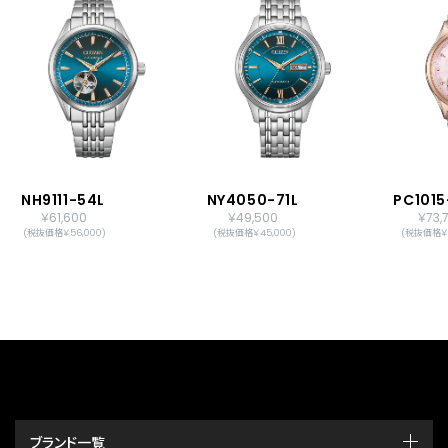
NH9111-54L
NY4050-71L
PC101
￥61,600
￥49,500
￥73,
(税抜価格￥56,000)
(税抜価格￥45,000)
(税抜価格￥6
ブランド一覧