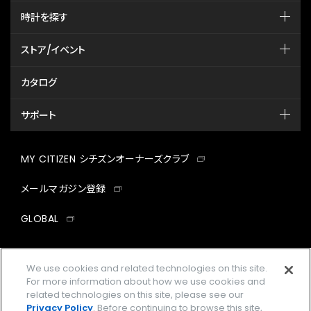
時計を探す
ストア/イベント
カタログ
サポート
MY CITIZEN シチズンオーナーズクラブ
メールマガジン登録
GLOBAL
facebook
instagram
twitter
yout
We use cookies and related technologies on this site.
For more information about how we use cookies and
related technologies on this site, please see our
Privacy Policy
. Before continuing to browse this site,