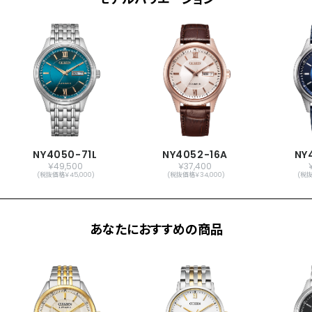
機能
秒針停止機能
振動数：21,600回／時
石数：21石
デイ＆デイト表示
日付早修正機能
曜日早修正機能
和英切替機能
原産国
日本製
NY4050-71L
NY4052-16A
NY
￥49,500
￥37,400
メーカー保証
国際保証3年間(購入後1年以内にMY
(税抜価格￥45,000)
(税抜価格￥34,000)
(税抜
CITIZENご登録で国内保証5年間)
あなたにおすすめの商品