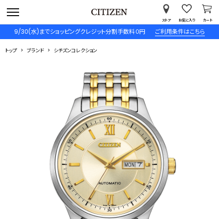
ストア
お気に入り
カート
9/30(水)までショッピングクレジット分割手数料０円
ご利用条件はこちら
トップ
ブランド
シチズンコレクション