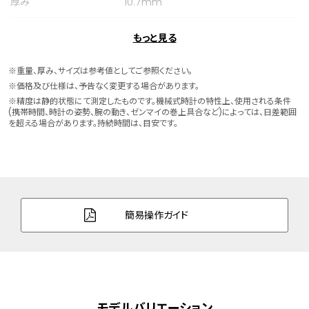
厚み
10.7mm
ケースサイズ
横 40.0mm
もっと見る
ケース素材
ステンレス
※重量、厚み、サイズは参考値としてご参照ください。
※価格及び仕様は、予告なく変更する場合があります。
バンド素材・タイプ
ステンレス
※精度は静的状態にて測定したものです。機械式時計の特性上、使用される条件
(携帯時間、時計の姿勢、腕の動き、ゼンマイの巻上具合など)によっては、日差範囲
三ツ折れプッシュタイプ
を超える場合があります。持続時間は、目安です。
バンド幅
19.0mm
バンド調整可能サイ
128～198mm
ズ
簡易操作ガイド
ガラス
サファイアガラス
防水性能
5気圧防水
デザイン特徴
シースルーバック
モデルバリエーション