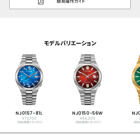
簡易操作ガイド
ガラス
サファイアガラス
防水性能
5気圧防水
デザイン特徴
夜光(針＋インデックス)
シースルーバック
モデルバリエーション
機能
秒針停止機能
振動数：21,600回／時
石数：21石
日付表示
日付早修正機能
メーカー保証
国際保証3年間(購入後1年以内にMY
CITIZENご登録で国内保証5年間)
NJ0157-81L
NJ0150-56W
NJ
￥73,700
￥66,000
(税抜価格￥67,000)
(税抜価格￥60,000)
(税抜