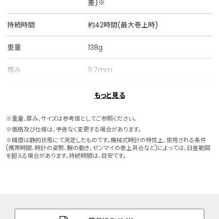
差)※
持続時間
約42時間(最大巻上時)
重量
138g
厚み
11.7mm
ケースサイズ
横 40.0mm
もっと見る
ケース素材
ステンレス
※重量、厚み、サイズは参考値としてご参照ください。
※価格及び仕様は、予告なく変更する場合があります。
ケース表面処理
一部めっき(ウォームゴールド色)
※精度は静的状態にて測定したものです。機械式時計の特性上、使用される条件
(携帯時間、時計の姿勢、腕の動き、ゼンマイの巻上具合など)によっては、日差範囲
を超える場合があります。持続時間は、目安です。
バンド素材・タイプ
ステンレス
三ツ折れプッシュタイプ
バンド調整可能サイ
145～208mm
ズ