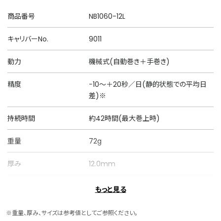
商品番号
NB1060-12L
キャリバーNo.
9011
動力
機械式(自動巻き＋手巻き)
精度
−10～＋20秒／日(静的状態での平均日
差)※
持続時間
約42時間(最大巻上時)
重量
72g
厚み
12.0mm
ケースサイズ
横 38.2mm
もっと見る
ケース素材
ステンレス
※重量、厚み、サイズは参考値としてご参照ください。