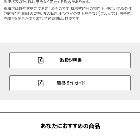
※価格及び仕様は、予告なく変更する場合があります。
ケース表面処理
デュラテクトプラチナ(ライトシルバー色)
※精度は静的状態にて測定したものです。機械式時計の特性上、使用される条件
(携帯時間、時計の姿勢、腕の動き、ゼンマイの巻上具合など)によっては、日差範囲
を超える場合があります。持続時間は、目安です。
バンド素材・タイプ
牛革
両プッシュ観音開きタイプ
バンド幅
19.0mm
バンド調整可能サイ
140～184mm
取扱説明書
ズ
ガラス
デュアル球面サファイアガラス（無反射コ
簡易操作ガイド
ーティング）
防水性能
10気圧防水
デザイン特徴
銀箔漆文字板
シースルーバック
あなたにおすすめの商品
機能
秒針停止機能