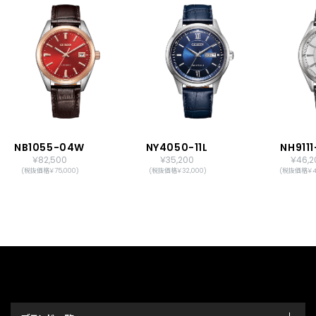
振動数：28,800回／時
石数：24石
日付表示
日付早修正機能
原産国
日本製
メーカー保証
国際保証3年間(購入後1年以内にMY
CITIZENご登録で国内保証5年間)
NB1055-04W
NY4050-11L
NH9111
￥82,500
￥35,200
￥46,2
(税抜価格￥75,000)
(税抜価格￥32,000)
(税抜価格￥42