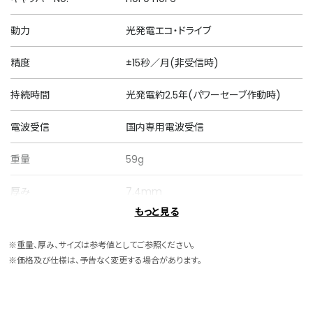
動力
光発電エコ・ドライブ
精度
±15秒／月(非受信時)
持続時間
光発電約2.5年(パワーセーブ作動時)
電波受信
国内専用電波受信
重量
59g
厚み
7.4mm
もっと見る
ケースサイズ
横 28.0mm
※重量、厚み、サイズは参考値としてご参照ください。
ケース素材
ステンレス
※価格及び仕様は、予告なく変更する場合があります。
ケース表面処理
一部めっき(ピンクゴールド色)