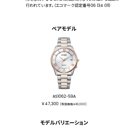
行われています。（エコマーク認定番号06 134 011）
受信局自動選択機能
定時受信機能
強制受信機能
パーペチュアルカレンダー
ペアモデル
時差設定機能
衝撃検知機能
シンプルアジャスト
メーカー保証
国際保証3年間(購入後1年以内にMY
CITIZENご登録で国内保証5年間)
AS1062-59A
￥47,300
(税抜価格￥43,000)
モデルバリエーション