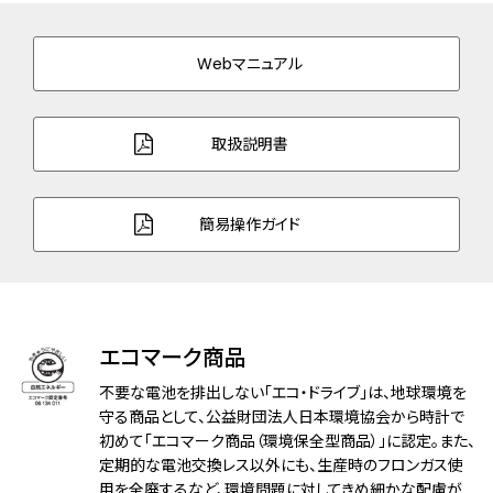
バンド素材・タイプ
ステンレス
三ツ折れプッシュタイプ
Webマニュアル
バンド幅
14.0mm
バンド調整可能サイ
140～184mm
取扱説明書
ズ
ガラス
サファイアガラス
簡易操作ガイド
防水性能
5気圧防水
耐磁性能
１種耐磁
エコマーク商品
機能
充電残量表示機能
充電警告機能
不要な電池を排出しない「エコ・ドライブ」は、地球環境を
過充電防止機能
守る商品として、公益財団法人日本環境協会から時計で
初めて「エコマーク商品（環境保全型商品）」に認定。また、
パワーセーブ機能
定期的な電池交換レス以外にも、生産時のフロンガス使
フル充電時約2.5年可動(パワーセーブ作
用を全廃するなど、環境問題に対してきめ細かな配慮が
動時)