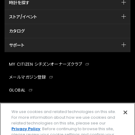
時計を探す
ストア/イベント
カタログ
サポート
MY CITIZEN シチズンオーナーズクラブ
メールマガジン登録
GLOBAL
facebook
instagram
twitter
yout
We use cookies and related technologies on this site.
For more information about how we use cookies and
related technologies on this site, please see our
Privacy Policy
. Before continuing to browse this site,
企業情報
ご利用規約
please review your cookie settings and confirm your